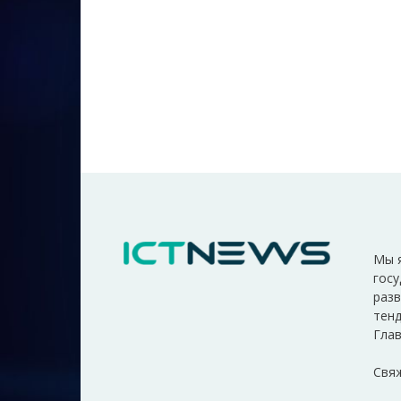
Мы 
госу
разв
тенд
Глав
Свяж