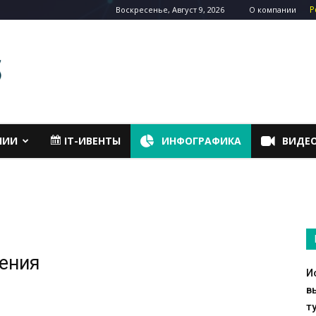
Р
Воскресенье, Август 9, 2026
О компании
НИИ
IT-ИВЕНТЫ
ИНФОГРАФИКА
ВИДЕ
жения
И
в
т