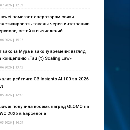
.07.2026 | 12:39
uawei помогает операторам связи
онетизировать токены через интеграцию
ервисов, сетей и вычислений
.06.2026 | 15:05
т закона Мура к закону времени: взгляд
а концепцию «Tau (τ) Scaling Law»
.06.2026 | 13:13
нализ рейтинга CB Insights AI 100 за 2026
од
.05.2026 | 12:46
uawei получила восемь наград GLOMO на
WC 2026 в Барселоне
.03.2026 | 16:09