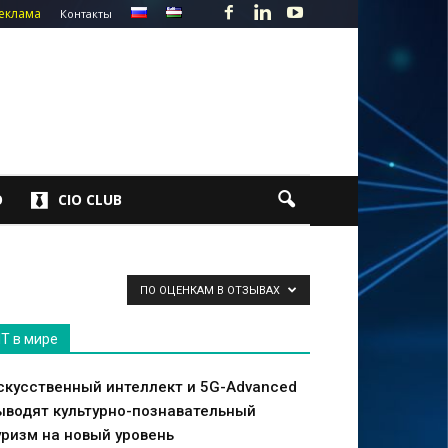
еклама
Контакты
О
CIO CLUB
ПО ОЦЕНКАМ В ОТЗЫВАХ
IT в мире
скусственный интеллект и 5G-Advanced
ыводят культурно-познавательный
уризм на новый уровень