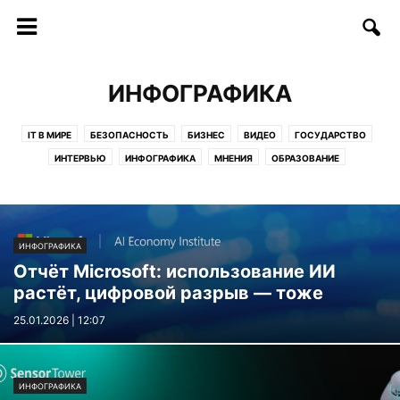
ИНФОГРАФИКА
IT В МИРЕ
БЕЗОПАСНОСТЬ
БИЗНЕС
ВИДЕО
ГОСУДАРСТВО
ИНТЕРВЬЮ
ИНФОГРАФИКА
МНЕНИЯ
ОБРАЗОВАНИЕ
СОФТ/ИНТЕРНЕТ
СОЦИУМ
СТАРТАПЫ
СТАТЬИ
ТЕЛЕКОММУНИКАЦИИ
ТЕХНОЛОГИИ
ФИНАНСЫ
ФОТО
ЦИФРЫ И ФАКТЫ
ИНФОГРАФИКА
Отчёт Microsoft: использование ИИ
растёт, цифровой разрыв — тоже
25.01.2026 | 12:07
ИНФОГРАФИКА