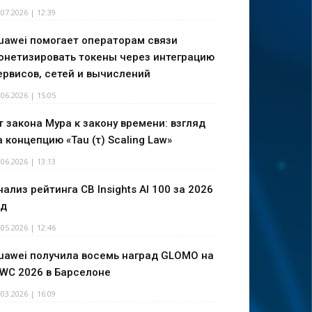
.07.2026 | 12:39
uawei помогает операторам связи
онетизировать токены через интеграцию
ервисов, сетей и вычислений
.06.2026 | 15:05
т закона Мура к закону времени: взгляд
а концепцию «Tau (τ) Scaling Law»
.06.2026 | 13:13
нализ рейтинга CB Insights AI 100 за 2026
од
.05.2026 | 12:46
uawei получила восемь наград GLOMO на
WC 2026 в Барселоне
.03.2026 | 16:09