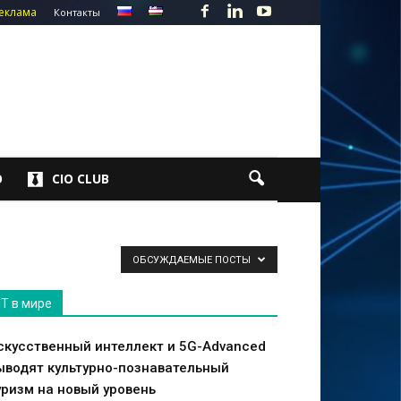
еклама
Контакты
О
CIO CLUB
ОБСУЖДАЕМЫЕ ПОСТЫ
IT в мире
скусственный интеллект и 5G-Advanced
ыводят культурно-познавательный
уризм на новый уровень