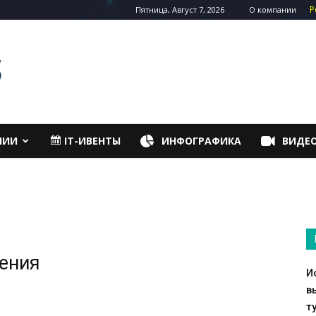
Р
Пятница, Август 7, 2026
О компании
НИИ
IT-ИВЕНТЫ
ИНФОГРАФИКА
ВИДЕ
жения
И
в
т