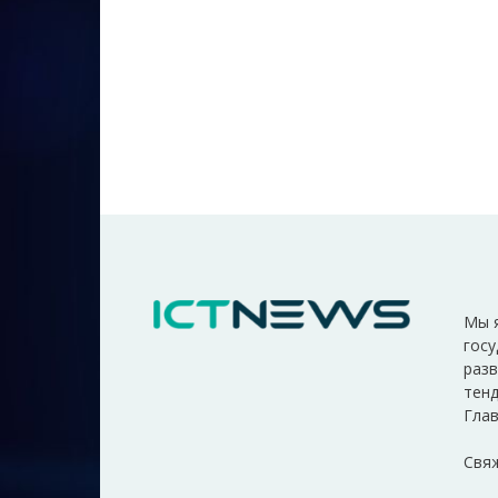
Мы 
госу
разв
тенд
Глав
Свяж