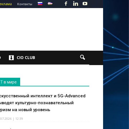
еклама
Контакты
О
CIO CLUB
IT в мире
скусственный интеллект и 5G-Advanced
ыводят культурно-познавательный
уризм на новый уровень
.07.2026 | 12:39