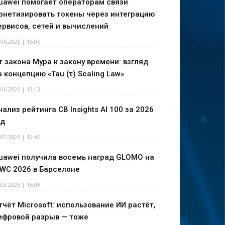
uawei помогает операторам связи
онетизировать токены через интеграцию
ервисов, сетей и вычислений
.06.2026 | 15:05
т закона Мура к закону времени: взгляд
а концепцию «Tau (τ) Scaling Law»
.06.2026 | 13:13
нализ рейтинга CB Insights AI 100 за 2026
од
.05.2026 | 12:46
uawei получила восемь наград GLOMO на
WC 2026 в Барселоне
.03.2026 | 16:09
тчёт Microsoft: использование ИИ растёт,
ифровой разрыв — тоже