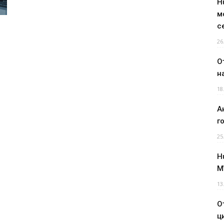
H
м
с
26
О
н
18
А
г
25
H
M
13
О
ц