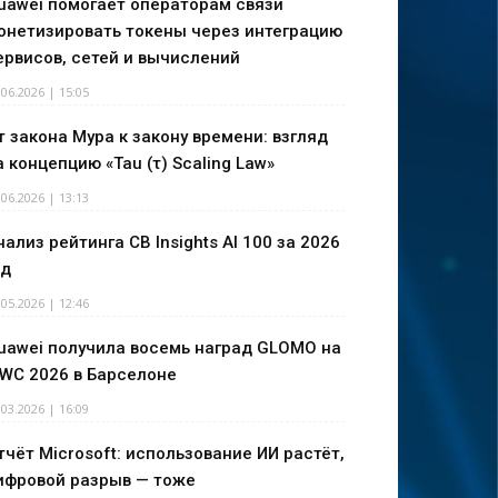
uawei помогает операторам связи
онетизировать токены через интеграцию
ервисов, сетей и вычислений
.06.2026 | 15:05
т закона Мура к закону времени: взгляд
а концепцию «Tau (τ) Scaling Law»
.06.2026 | 13:13
нализ рейтинга CB Insights AI 100 за 2026
од
.05.2026 | 12:46
uawei получила восемь наград GLOMO на
WC 2026 в Барселоне
.03.2026 | 16:09
тчёт Microsoft: использование ИИ растёт,
ифровой разрыв — тоже