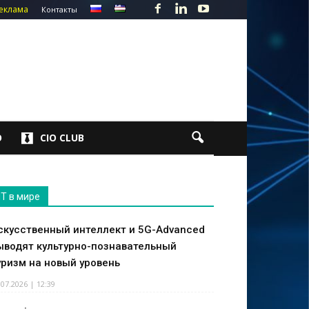
еклама
Контакты
О
CIO CLUB
IT в мире
скусственный интеллект и 5G-Advanced
ыводят культурно-познавательный
уризм на новый уровень
.07.2026 | 12:39