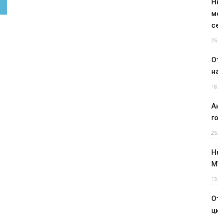
H
м
с
26
О
н
18
А
г
25
H
M
13
О
ц