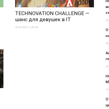
H
м
TECHNOVATION CHALLENGE —
с
шанс для девушек в IT
26
10.05.2017 | 09:30
О
н
18
А
г
25
H
M
13
О
ц