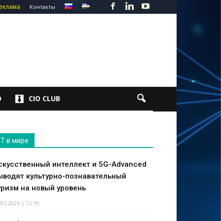
еклама
Контакты
О
CIO CLUB
IT в мире
скусственный интеллект и 5G-Advanced
ыводят культурно-познавательный
уризм на новый уровень
.07.2026 | 12:39