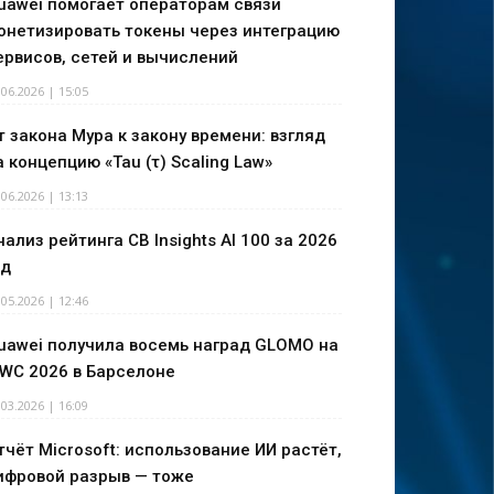
uawei помогает операторам связи
онетизировать токены через интеграцию
ервисов, сетей и вычислений
.06.2026 | 15:05
т закона Мура к закону времени: взгляд
а концепцию «Tau (τ) Scaling Law»
.06.2026 | 13:13
нализ рейтинга CB Insights AI 100 за 2026
од
.05.2026 | 12:46
uawei получила восемь наград GLOMO на
WC 2026 в Барселоне
.03.2026 | 16:09
тчёт Microsoft: использование ИИ растёт,
ифровой разрыв — тоже