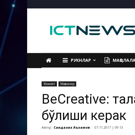
ICTNEWS
РУКНЛАР
МАҚОЛАЛ
Жамият
Мақолалар
BeCreative: та
бўлиши керак
Автор:
Саидазиз Аъзамов
-
07.11.2017 | 09:13