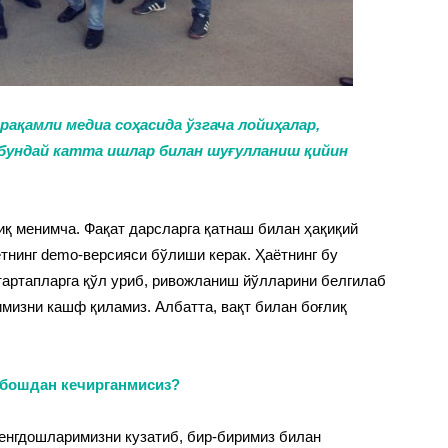
рақамли медиа соҳасида ўзгача лойиҳалар,
 бундай катта ишлар билан шуғулланиш қийин
иқ менимча. Фақат дарсларга қатнаш билан ҳақиқий
тнинг demo-версияси бўлиши керак. Ҳаётнинг бу
стартапларга қўл уриб, ривожланиш йўлларини белгилаб
мизни кашф қиламиз. Албатта, вақт билан боғлиқ
м бошдан кечирганмисиз?
 Тенгдошларимизни кузатиб, бир-биримиз билан