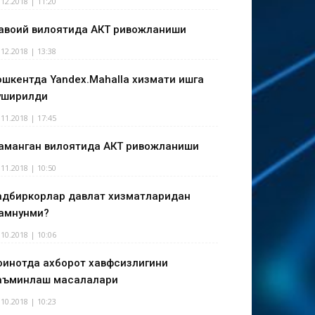
.12.2018 | 11:20
авоий вилоятида АКТ ривожланиши
.12.2018 | 13:38
ошкентда Yandex.Mahalla хизмати ишга
уширилди
.11.2018 | 17:45
аманган вилоятида АКТ ривожланиши
.11.2018 | 10:50
адбиркорлар давлат хизматларидан
амнунми?
.10.2018 | 10:06
оинотда ахборот хавфсизлигини
аъминлаш масалалари
.10.2018 | 10:23