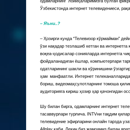
одамларнинг лойиҳаларимизга бўлган фикри
Ўзбекистонда интернет телевидениеси, рақ
–
Яъни..?
– Ҳозирги кунда “Телевизор кўрмайман” дей
ўзи нақадар тезлашиб кетган ва интернетга
воқеа-ҳодисалар сонияларда интернетга чиқ
фойдаланадиган ёшлар, компьютерлари тар
одатларининг шакли ва кўринишини ўзгартир
ҳам манфаатли. Интернет телеканалларидаг
бориш, видеомаҳсулотларнинг томоша қилин
аудиторияга кириш ҳозир ҳар қачонгидан осо
Шу билан бирга, одамларнинг интернет теле
тасаввурлари турлича. INTVни тақдим қилар
телевидение эфирларини онлайн тарзда уза
Allplay каби. Лекин биз жамоамиз билан яра