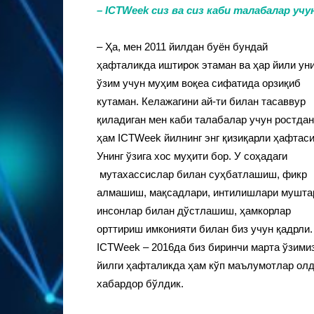
–
ICTWeek
сиз ва сиз каби талабалар учу
– Ҳа, мен 2011 йилдан буён бундай
ҳафталикда иштирок этаман ва ҳар йили ун
ўзим учун муҳим воқеа сифатида орзиқиб
кутаман. Келажагини ай-ти билан тасаввур
қиладиган мен каби талабалар учун ростдан
ҳам ICTWeek йилнинг энг қизиқарли ҳафтаси
Унинг ўзига хос муҳити бор. У соҳадаги
мутахассислар билан суҳбатлашиш, фикр
алмашиш, мақсадлари, интилишлари мушта
инсонлар билан дўстлашиш, ҳамкорлар
орттириш имконияти билан биз учун қадрли.
ICTWeek – 2016да биз биринчи марта ўзимиз
йилги ҳафталикда ҳам кўп маълумотлар олд
хабардор бўлдик.