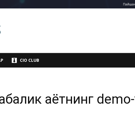
Пайшанб
АР
CIO CLUB
лабалик ҳаётнинг demo