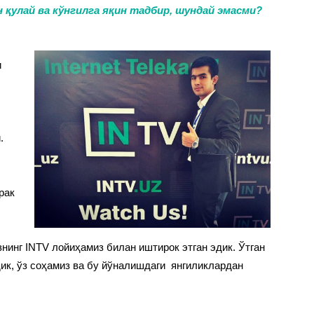
н қулай ва кўнгилга яқин тадбир, шундай эмасми?
и
.
рак
нинг INTV лойиҳамиз билан иштирок этган эдик. Ўтган
ик, ўз соҳамиз ва бу йўналишдаги янгиликлардан