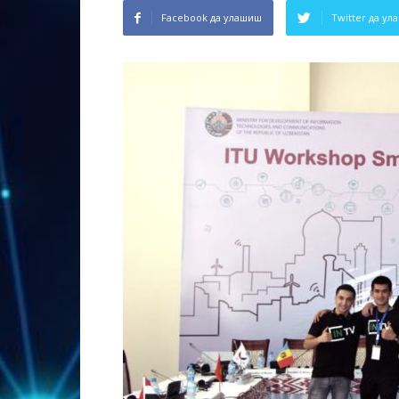
Facebook да улашиш
Twitter да у