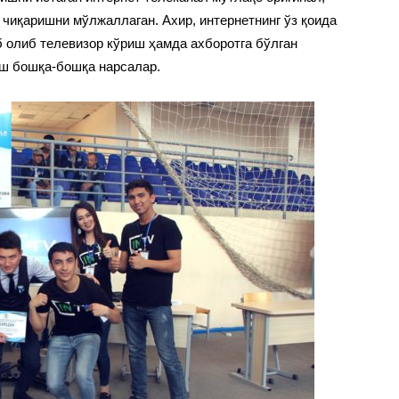
 чиқаришни мўлжаллаган. Ахир, интернетнинг ўз қоида
б олиб телевизор кўриш ҳамда ахборотга бўлган
иш бошқа-бошқа нарсалар.