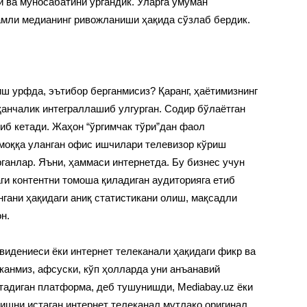
 ва муносабатини ўргандик. Уларга умуман
амли медианинг ривожланиши ҳақида сўзлаб бердик.
иш урфда, эътибор берганмисиз? Қаранг, ҳаётимизнинг
 қанчалик интеграллашиб улгурган. Содир бўлаётган
иб кетади. Жаҳон “ўргимчак тўри”дан фаол
моққа уланган офис ишчилари телевизор кўриш
ганлар. Яъни, ҳаммаси интернетда. Бу бизнес учун
и контентни томоша қиладиган аудиторияга етиб
гани ҳақидаги аниқ статистикани олиш, мақсадли
н.
видениеси ёки интернет телеканали ҳақидаги фикр ва
канмиз, афсуски, кўп ҳолларда уни анъанавий
тадиган платформа, деб тушунишди, Mediabay.uz ёки
тишни истаган интернет телеканал мутлақо оригинал,