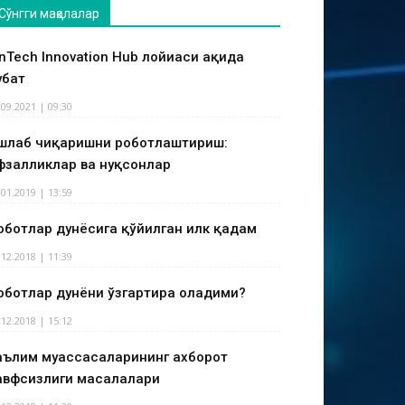
Сўнгги мақолалар
inTech Innovation Hub лойиҳаси ҳақида
ҳбат
.09.2021 | 09:30
шлаб чиқаришни роботлаштириш:
фзалликлар ва нуқсонлар
.01.2019 | 13:59
оботлар дунёсига қўйилган илк қадам
.12.2018 | 11:39
оботлар дунёни ўзгартира оладими?
.12.2018 | 15:12
аълим муассасаларининг ахборот
авфсизлиги масалалари