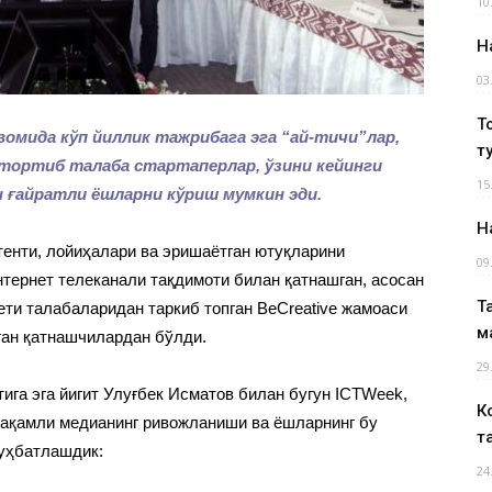
10
Н
03
Т
вомида кўп йиллик тажрибага эга “ай-ти
чи
”
лар,
т
н тортиб
талаба
стартаперлар, ўзини кейинги
15
н ғайратли
ёшларни кўриш мумкин эди.
Н
тенти, лойиҳалари ва эришаётган ютуқларини
09
нтернет телеканали тақдимоти билан қатнашган, асосан
Т
ети талабаларидан таркиб топган BeCreative жамоаси
м
ган қатнашчилардан бўлди.
29
тига эга йигит Улуғбек Исматов билан бугун ICTWeek,
К
рақамли медианинг ривожланиши ва ёшларнинг бу
т
уҳбатлашдик:
24