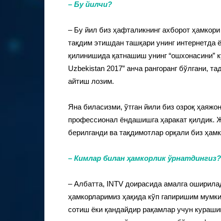
–
Бу йилчи?
– Бу йил биз ҳафталикнинг ахборот ҳамкор
тақдим этишдан ташқари унинг интернетда 
қилинишида қатнашиш унинг “ошхонасини” к
Uzbekistan 2017” анча рангоранг бўлгани, т
айтиш лозим.
Яна биласизми, ўтган йили биз озроқ ҳаяжо
профессионал ёндашишга ҳаракат қилдик. 
берилганди ва тақдимотлар орқали биз ҳам
–
Кимлар билан ҳамкорлик ўрнатдингиз
– Албатта, INTV доирасида амалга оширилад
ҳамкорларимиз ҳақида кўп гапиришим мумки
сотиш ёки қандайдир рақамлар учун курашиш