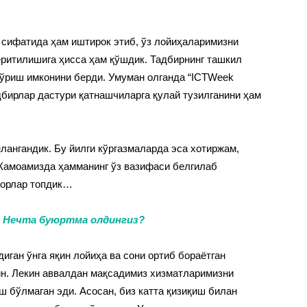
и сифатида ҳам иштирок этиб, ўз лойиҳаларимизни
ёритилишига ҳисса ҳам қўшдик. Тадбирнинг ташкил
ўриш имконини берди. Умуман олганда “ICTWeek
адбирлар дастури қатнашчиларга қулай тузилганини ҳам
нлангандик. Бу йилги кўргазмаларда эса хотиржам,
Жамоамизда ҳамманинг ўз вазифаси белгилаб
корлар топдик…
? Нечта буюртма олдингиз?
иган ўнга яқин лойиҳа ва сони ортиб бораётган
н. Лекин аввалдан мақсадимиз хизматларимизни
 бўлмаган эди. Асосан, биз катта қизиқиш билан