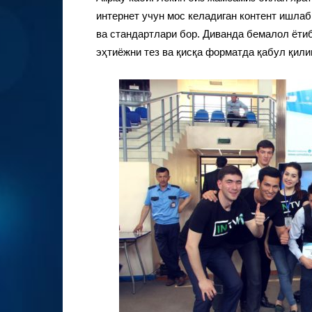
интернет учун мос келадиган контент ишлаб
ва стандартлари бор. Диванда бемалол ёти
эҳтиёжни тез ва қисқа форматда қабул қил