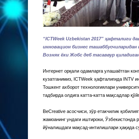
“
ICTWeek
Uzbekistan 2017” ҳафталиги да
инновацион бизнес ташаббусчиларида
Возняк ёки Жобс деб тасаввур қиладига
Интернет орқали одамларга улашаётган кон
кузатганимиз, ICTWeek ҳафталигида INTV и
Тошкент ахборот технологиялари университ
тадбирда олдига катта-катта мақсадлар қўй
BeCreative асосчиси, зўр етакчилик қобилия
жамоанинг ундаги иштироки, Ўзбекистонда 
йўналишдаги мақсад-интилишлари ҳақида с