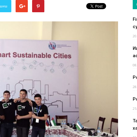
лашиш
F
су
20
И
а
08
Р
28
Р
25
Т
х