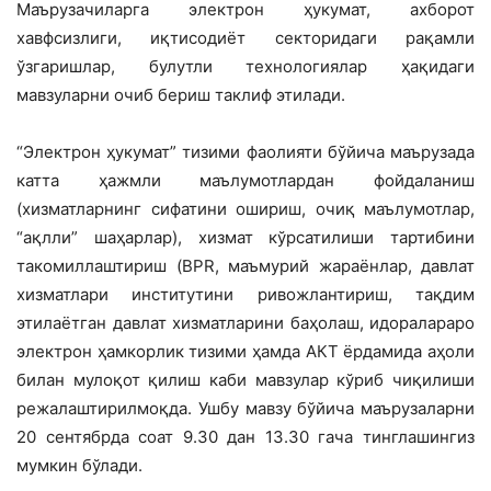
Маърузачиларга электрон ҳукумат, ахборот
хавфсизлиги, иқтисодиёт секторидаги рақамли
ўзгаришлар, булутли технологиялар ҳақидаги
мавзуларни очиб бериш таклиф этилади.
“Электрон ҳукумат” тизими фаолияти бўйича маърузада
катта ҳажмли маълумотлардан фойдаланиш
(хизматларнинг сифатини ошириш, очиқ маълумотлар,
“ақлли” шаҳарлар), хизмат кўрсатилиши тартибини
такомиллаштириш (BPR, маъмурий жараёнлар, давлат
хизматлари институтини ривожлантириш, тақдим
этилаётган давлат хизматларини баҳолаш, идоралараро
электрон ҳамкорлик тизими ҳамда АКТ ёрдамида аҳоли
билан мулоқот қилиш каби мавзулар кўриб чиқилиши
режалаштирилмоқда. Ушбу мавзу бўйича маърузаларни
20 сентябрда соат 9.30 дан 13.30 гача тинглашингиз
мумкин бўлади.