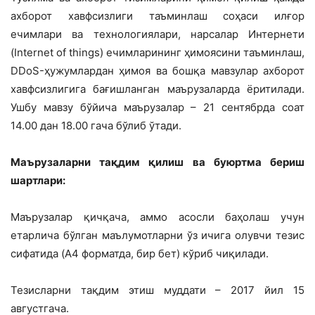
ахборот хавфсизлиги таъминлаш соҳаси илғор
ечимлари ва технологиялари, нарсалар Интернети
(Internet of things) ечимларининг ҳимоясини таъминлаш,
DDoS-ҳужумлардан ҳимоя ва бошқа мавзулар ахборот
хавфсизлигига бағишланган маърузаларда ёритилади.
Ушбу мавзу бўйича маърузалар – 21 сентябрда соат
14.00 дан 18.00 гача бўлиб ўтади.
Маърузаларни тақдим қилиш ва буюртма бериш
шартлари:
Маърузалар қичқача, аммо асосли баҳолаш учун
етарлича бўлган маълумотларни ўз ичига олувчи тезис
сифатида (A4 форматда, бир бет) кўриб чиқилади.
Тезисларни тақдим этиш муддати – 2017 йил 15
августгача.