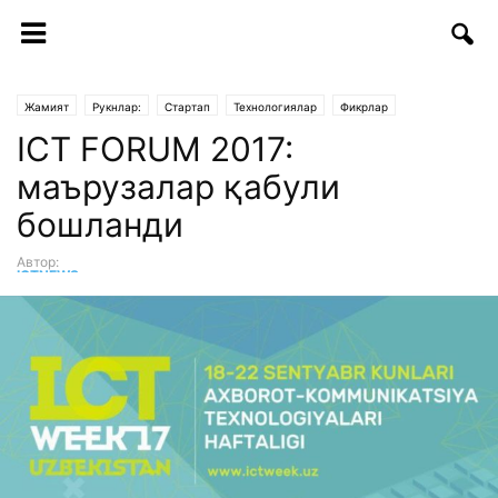
Жамият
Рукнлар:
Стартап
Технологиялар
Фикрлар
ICT FORUM 2017:
маърузалар қабули
бошланди
Автор:
ICTNEWS таҳририяти
-
25.07.2017 | 12:08