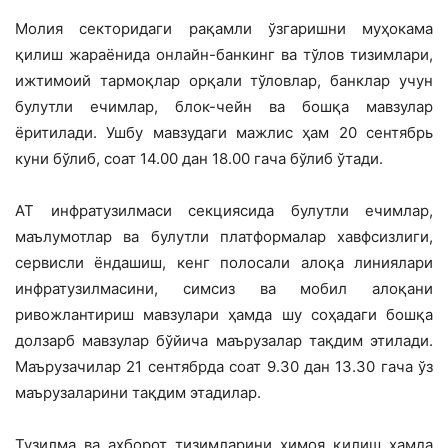
Молия секторидаги рақамли ўзгаришни муҳокама
қилиш жараёнида онлайн-банкинг ва тўлов тизимлари,
ижтимоий тармоқлар орқали тўловлар, банклар учун
булутли ечимлар, блок-чейн ва бошқа мавзулар
ёритилади. Ушбу мавзудаги мажлис ҳам 20 сентябрь
куни бўлиб, соат 14.00 дан 18.00 гача бўлиб ўтади.
AT инфратузилмаси секциясида булутли ечимлар,
маълумотлар ва булутли платформалар хавфсизлиги,
сервисли ёндашиш, кенг полосали алоқа линиялари
инфратузилмасини, симсиз ва мобил алоқани
ривожлантириш мавзулари ҳамда шу соҳадаги бошқа
долзарб мавзулар бўйича маърузалар тақдим этилади.
Маърузачилар 21 сентябрда соат 9.30 дан 13.30 гача ўз
маърузаларини тақдим этадилар.
Тузилма ва ахборот тизимларини ҳимоя қилиш ҳамда