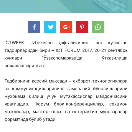
ICTWEEK Uzbekistan ҳафталигининг энг кутилган
тадбирларидан бири
–
ICT FORUM 2017, 20-21 сентябрь
кунлари “Ўзэкспомарказ”да ўтказилиши
режалаштирилган.
Тадбирнинг асосий мақсади
–
ахборот технологиялари
ва коммуникацияларининг замонавий йўналишларини
муҳокама қилиш учун мутахассислар майдончасини
яратишдир. Форум блок-конференциялар, секцион
мажлислар, мастер-класс ва интерактив мунозаралар
форматида бўлиб ўтади.