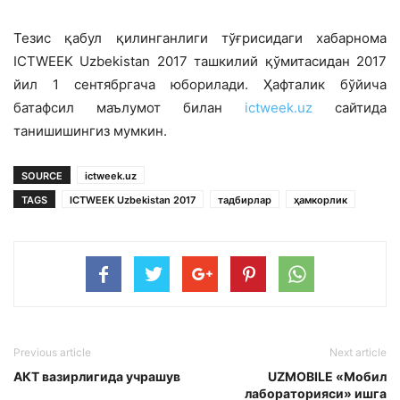
Тезис қабул қилинганлиги тўғрисидаги хабарнома
ICTWEEK Uzbekistan 2017 ташкилий қўмитасидан 2017
йил 1 сентябргача юборилади. Ҳафталик бўйича
батафсил маълумот билан
ictweek.uz
сайтида
танишишингиз мумкин.
SOURCE
ictweek.uz
TAGS
ICTWEEK Uzbekistan 2017
тадбирлар
ҳамкорлик
Previous article
Next article
АКТ вазирлигида учрашув
UZMOBILE «Мобил
лабораторияси» ишга