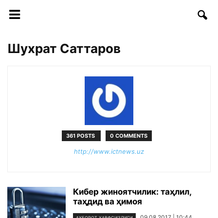
Шухрат Саттаров
361 POSTS
0 COMMENTS
http://www.ictnews.uz
Кибер жиноятчилик: таҳлил,
таҳдид ва ҳимоя
09.08.2017 | 10:44
АХБОРОТ ХАВФСИЗЛИГИ