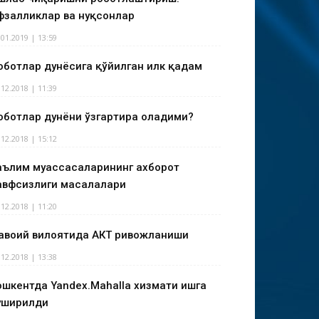
фзалликлар ва нуқсонлар
.01.2019 | 13:59
оботлар дунёсига қўйилган илк қадам
.12.2018 | 11:39
оботлар дунёни ўзгартира оладими?
.12.2018 | 15:12
аълим муассасаларининг ахборот
авфсизлиги масалалари
.12.2018 | 11:20
авоий вилоятида АКТ ривожланиши
.12.2018 | 13:38
ошкентда Yandex.Mahalla хизмати ишга
уширилди