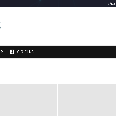
Пайшанб
АР
CIO CLUB