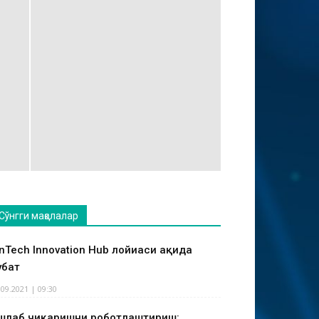
Сўнгги мақолалар
inTech Innovation Hub лойиҳаси ҳақида
ҳбат
.09.2021 | 09:30
шлаб чиқаришни роботлаштириш: