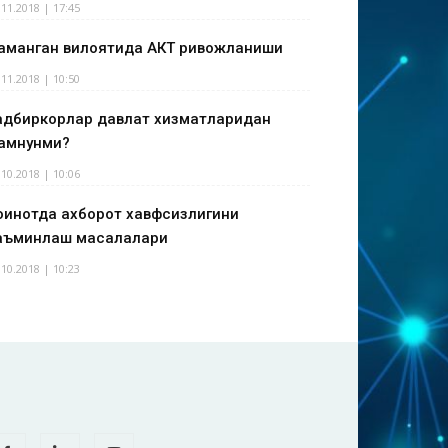
.11.2018 | 17:45
аманган вилоятида АКТ ривожланиши
.11.2018 | 10:50
адбиркорлар давлат хизматларидан
амнунми?
.10.2018 | 10:06
оинотда ахборот хавфсизлигини
аъминлаш масалалари
.10.2018 | 10:23