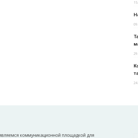
15
Н
09
Т
м
29
К
т
24
являемся коммуникационной площадкой для