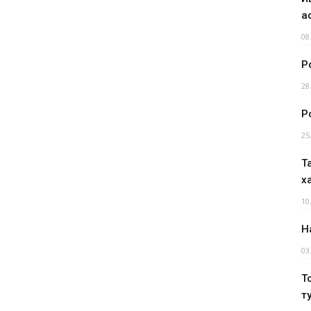
а
08
Р
28
Р
25
Т
х
10
Н
03
Т
т