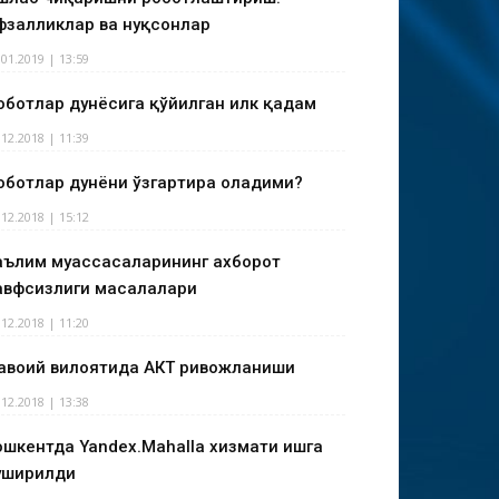
фзалликлар ва нуқсонлар
.01.2019 | 13:59
оботлар дунёсига қўйилган илк қадам
.12.2018 | 11:39
оботлар дунёни ўзгартира оладими?
.12.2018 | 15:12
аълим муассасаларининг ахборот
авфсизлиги масалалари
.12.2018 | 11:20
авоий вилоятида АКТ ривожланиши
.12.2018 | 13:38
ошкентда Yandex.Mahalla хизмати ишга
уширилди