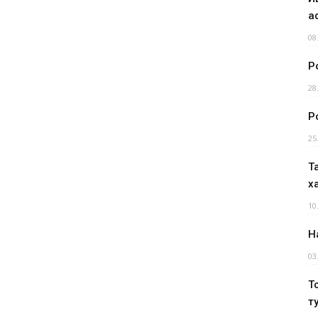
а
08
Р
28
Р
25
Т
х
10
Н
03
Т
т