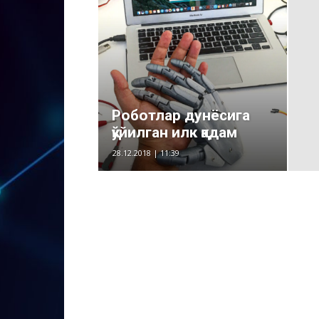
Роботлар дунёсига
қўйилган илк қадам
28.12.2018 | 11:39