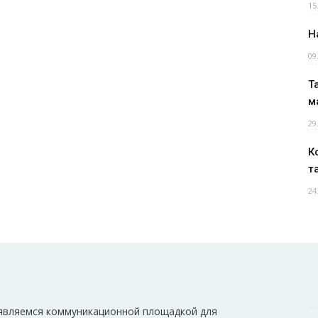
15
Н
09
Т
м
29
К
т
24
являемся коммуникационной площадкой для