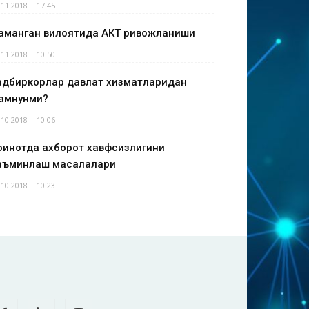
.11.2018 | 17:45
аманган вилоятида АКТ ривожланиши
.11.2018 | 10:50
адбиркорлар давлат хизматларидан
амнунми?
.10.2018 | 10:06
оинотда ахборот хавфсизлигини
аъминлаш масалалари
.10.2018 | 10:23