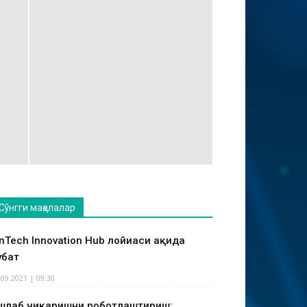
Сўнгги мақолалар
inTech Innovation Hub лойиҳаси ҳақида
ҳбат
.09.2021 | 09:30
шлаб чиқаришни роботлаштириш: