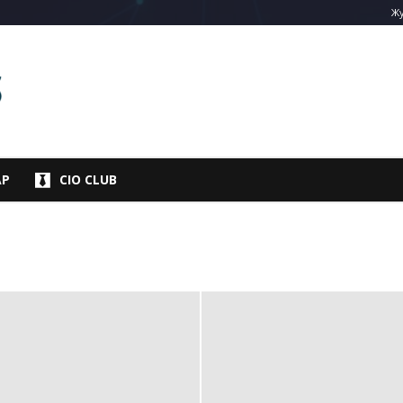
Жу
АР
CIO CLUB