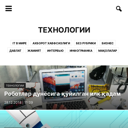
ТЕХНОЛОГИИ
IT В МИРЕ
АХБОРОТ ХАВФСИЗЛИГИ
БЕЗ РУБРИКИ
БИЗНЕС
ДАВЛАТ
ЖАМИЯТ
ИНТЕРВЬЮ
ИНФОГРАФИКА
МАҚОЛАЛАР
ОБРАЗОВАНИЕ
РУКНЛАР:
САҲИФАЛАР
СОФТ/ИНТЕРНЕТ
СТАРТАП
СТАТЬИ
ТАДБИРЛАР
ТАЪЛИМ
ТЕЛЕКОММУНИКАЦИЯ
ТЕХНОЛОГИИ
ТЕХНОЛОГИЯЛАР
ФИКРЛАР
ТЕХНОЛОГИИ
Роботлар дунёсига қўйилган илк қадам
28.12.2018 | 11:39