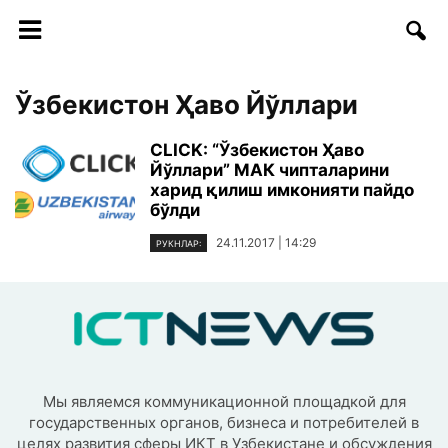
Ўзбекистон Ҳаво Йўллари
CLICK: “Ўзбекистон Ҳаво
Йўллари” МАК чипталарини
харид қилиш имконияти пайдо
бўлди
24.11.2017 | 14:29
РУКНЛАР:
Мы являемся коммуникационной площадкой для
государственных органов, бизнеса и потребителей в
целях развития сферы ИКТ в Узбекистане и обсуждения