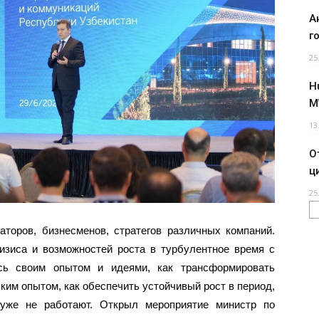
А
г
25
H
M
13
О
ц
25
аторов, бизнесменов, стратегов различных компаний.
изиса и возможностей роста в турбулентное время c
сь своим опытом и идеями, как трансформировать
ким опытом, как обеспечить устойчивый рост в период,
 уже не работают. Открыл мероприятие министр по