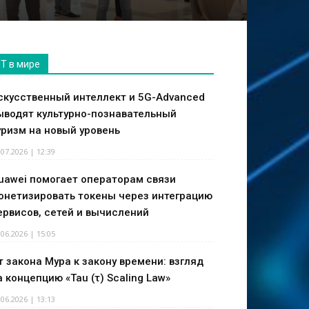
IT в мире
скусственный интеллект и 5G-Advanced
ыводят культурно-познавательный
уризм на новый уровень
.07.2026 | 12:39
uawei помогает операторам связи
онетизировать токены через интеграцию
ервисов, сетей и вычислений
.06.2026 | 15:05
т закона Мура к закону времени: взгляд
а концепцию «Tau (τ) Scaling Law»
.06.2026 | 13:13