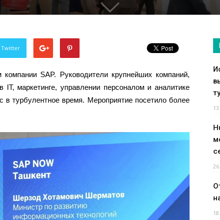
 Twitter
И
 компании SAP. Руководители крупнейших компаний,
в
 IT, маркетинге, управлении персоналом и аналитике
т
ес в турбулентное время. Мероприятие посетило более
13
H
м
с
26
О
н
18