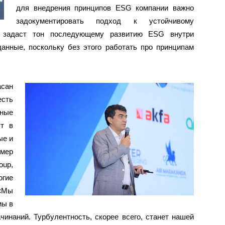
для внедрения принципов ESG компании важно
задокументировать подход к устойчивому
о задаст тон последующему развитию ESG внутри
анные, поскольку без этого работать про принципам
асан
есть
жные
ут в
ые и
имер
oup,
огие
 «Мы
мы в
чинаний. Турбулентность, скорее всего, станет нашей