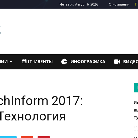
Р
Четверг, Август 6, 2026
О компании
НИИ
IT-ИВЕНТЫ
ИНФОГРАФИКА
ВИДЕ
chInform 2017:
И
в
Технология
т
13