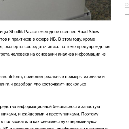
25
ицы Shodlik Palace ежегодное осеннее Road Show
ов и практиков в сфере ИБ. В этом году, кроме
ия, эксперты сосредоточились на теме предупреждения
трета человека на основании анализа информации из
earchInform, приводил реальные примеры из жизни и
нга и разобрал «по косточкам» несколько
средства информационной безопасности зачастую
никами, инсайдерами и преступниками. Поэтому
ть пользователя как «неизвестную переменную»
 ИБ и позволяет проводить профилактику возможных