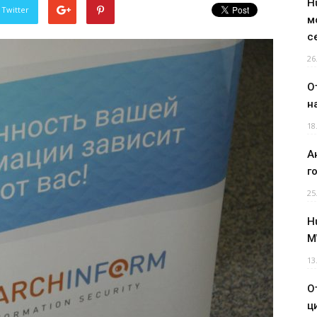
H
 Twitter
м
с
26
О
н
18
А
г
25
H
M
13
О
ц