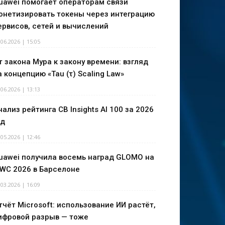
uawei помогает операторам связи
онетизировать токены через интеграцию
ервисов, сетей и вычислений
.06.2026 | 15:05
т закона Мура к закону времени: взгляд
а концепцию «Tau (τ) Scaling Law»
.06.2026 | 13:13
нализ рейтинга CB Insights AI 100 за 2026
од
.05.2026 | 12:46
uawei получила восемь наград GLOMO на
WC 2026 в Барселоне
.03.2026 | 16:09
тчёт Microsoft: использование ИИ растёт,
ифровой разрыв — тоже