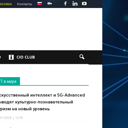
еклама
Контакты
О
CIO CLUB
IT в мире
скусственный интеллект и 5G-Advanced
ыводят культурно-познавательный
уризм на новый уровень
.07.2026 | 12:39