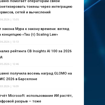
uawei помогает операторам связи
онетизировать токены через интеграцию
ервисов, сетей и вычислений
.06.2026 | 15:05
т закона Мура к закону времени: взгляд
а концепцию «Tau (τ) Scaling Law»
.06.2026 | 13:13
нализ рейтинга CB Insights AI 100 за 2026
од
.05.2026 | 12:46
uawei получила восемь наград GLOMO на
WC 2026 в Барселоне
.03.2026 | 16:09
тчёт Microsoft: использование ИИ растёт,
ифровой разрыв — тоже