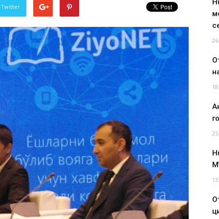
H
 Twitter
м
с
26
О
н
18
А
г
25
H
M
13
О
ц