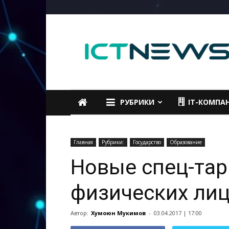
ICTNEWS
РУБРИКИ
IT-КОМПА
Главная
Рубрики:
Государство
Образование
Новые спец-тар
физических ли
Автор:
Хумоюн Мукимов
-
03.04.2017 | 17:00