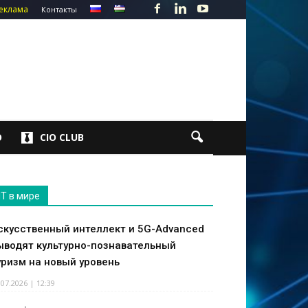
еклама
Контакты
О
CIO CLUB
IT в мире
скусственный интеллект и 5G-Advanced
ыводят культурно-познавательный
уризм на новый уровень
.07.2026 | 12:39