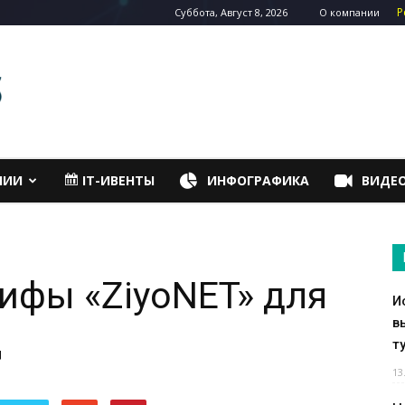
Р
Суббота, Август 8, 2026
О компании
НИИ
IT-ИВЕНТЫ
ИНФОГРАФИКА
ВИДЕ
ифы «ZiyoNET» для
И
в
ц
т
13