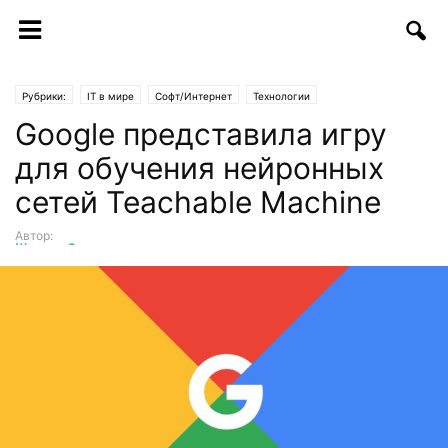
Рубрики:
IT в мире
Софт/Интернет
Технологии
Google представила игру
для обучения нейронных
сетей Teachable Machine
Автор:
Шухрат Саттаров
-
04.10.2017 | 17:00