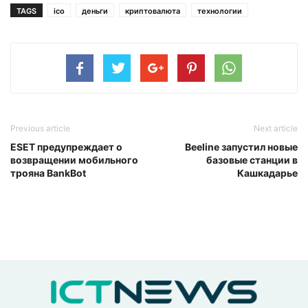
TAGS
ico
деньги
криптовалюта
технологии
Previous article
Next article
ESET предупреждает о
Beeline запустил новые
возвращении мобильного
базовые станции в
трояна BankBot
Кашкадарье