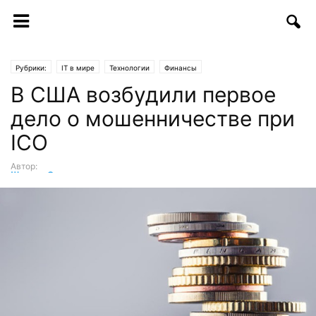
Рубрики:
IT в мире
Технологии
Финансы
В США возбудили первое
дело о мошенничестве при
ICO
Автор:
Шухрат Саттаров
-
04.10.2017 | 14:23