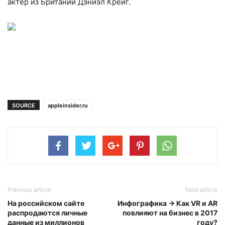
актер из Британии Дэниэл Крейг.
SOURCE
appleinsider.ru
Previous article
Next article
На российском сайте
Инфографика → Как VR и AR
распродаются личные
повлияют на бизнес в 2017
данные из миллионов
году?