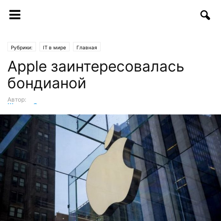
Рубрики:
IT в мире
Главная
Apple заинтересовалась
бондианой
Автор:
Шухрат Саттаров
-
08.09.2017 | 16:06