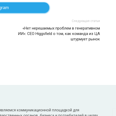
gram
Следующая статья
«Нет нерешаемых проблем в генеративном
ИИ»: CEO Higgsfield о том, как команда из ЦА
штурмует рынок
являемся коммуникационной площадкой для
дарственных органов, бизнеса и потребителей в целях