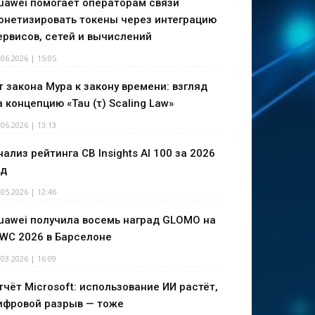
uawei помогает операторам связи
онетизировать токены через интеграцию
ервисов, сетей и вычислений
.06.2026 | 15:05
т закона Мура к закону времени: взгляд
а концепцию «Tau (τ) Scaling Law»
.06.2026 | 13:13
нализ рейтинга CB Insights AI 100 за 2026
од
.05.2026 | 12:46
uawei получила восемь наград GLOMO на
WC 2026 в Барселоне
.03.2026 | 16:09
тчёт Microsoft: использование ИИ растёт,
ифровой разрыв — тоже