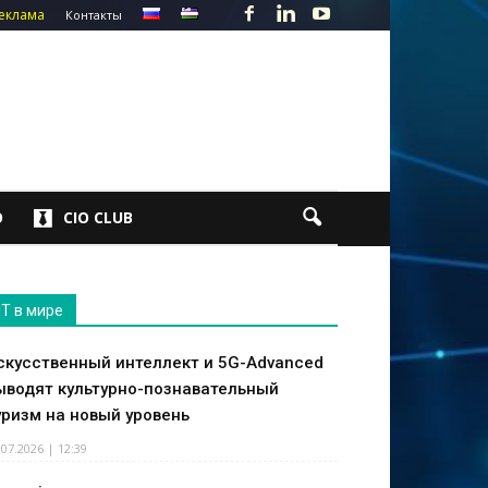
еклама
Контакты
О
CIO CLUB
IT в мире
скусственный интеллект и 5G-Advanced
ыводят культурно-познавательный
уризм на новый уровень
.07.2026 | 12:39