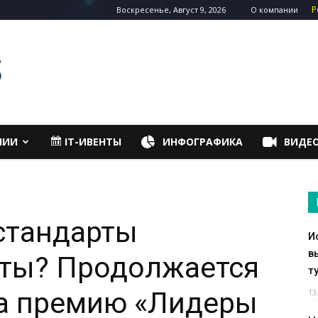
Р
Воскресенье, Август 9, 2026
О компании
НИИ
IT-ИВЕНТЫ
ИНФОГРАФИКА
ВИДЕ
стандарты
И
в
ты? Продолжается
т
на премию «Лидеры
13