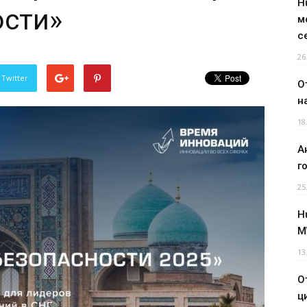
H
ости»
м
с
26
 Twitter
О
н
18
А
г
25
H
M
13
О
ц