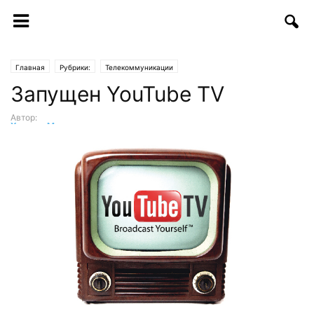
Главная
Рубрики:
Телекоммуникации
Запущен YouTube TV
Автор:
Хумоюн Мукимов
-
10.03.2017 | 14:00