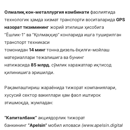
Олмалиқ кон-металлургия комбинати
фаолиятида
технологик ҳамда хизмат транспорти воситаларида
GPS
назорат тизимининг
жорий этилиши ҳисобига
“Ёшлик-1” ва “Қолмаққир”
конларида ишга туширилган
транспорт техникаси
томонидан
14 минг
тонна
дизель
ёқилғи-мойлаш
материаллари тежалишига ва бунинг
натижасида
85 млрд.
сўмлик харажатлар иқтисод
қилинишига эришилди.
Рақамлаштириш жараёнида тижорат компаниялари,
хусусий сектор вакиллари ҳам фаол иштирок
этишмоқда, жумладан:
“Капиталбанк”
акциядорлик тижорат
банкининг
“Apelsin”
мобил иловаси
(www.apelsin.digital