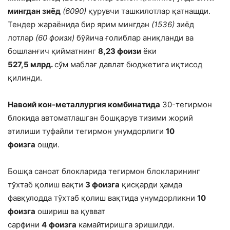
мингдан зиёд
(6090)
қурувчи ташкилотлар қатнашди.
Тендер жараёнида бир ярим мингдан
(1536)
зиёд
лотлар
(60 фоизи)
бўйича ғолиблар аниқланди ва
бошланғич қийматнинг
8,23 фоизи
ёки
527,5 млрд.
сўм маблағ давлат бюджетига иқтисод
қилинди.
Навоий кон-металлургия комбинатида
30-тегирмон
блокида автоматлашган бошқарув тизими жорий
этилиши туфайли тегирмон унумдорлиги
10
фоизга
ошди.
Бошқа саноат блокларида тегирмон блокларининг
тўхтаб қолиш вақти
3 фоизга
қисқарди ҳамда
фавқулодда тўхтаб қолиш вақтида унумдорликни
10
фоизга
ошириш ва қувват
сарфини
4
фоизга
камайтиришга эришилди.