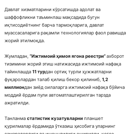
Давлат хизматларини кўрсатишда адолат ва
шаффофликни таъминлаш мақсадида бугун
иқтисодиётнинг барча тармоқларига, давлат
муассасаларига рақамли технологиялар фаол равишда
жорий этилмоқда.
Жумладан,
“Ижтимоий ҳимоя ягона реестри”
ахборот
тизимини жорий этиш натижасида ижтимоий нафақа
тайинлашда
11 тур
дан ортиқ турли ҳужжатларни
фуқаролардан талаб қилиш бекор қилиниб,
1,2
миллион
дан зиёд оилаларга ижтимоий нафақа бўйича
моддий ёрдам пули автоматлаштирилган тарзда
ажратилди.
Танланма
статистик кузатувларни
планшет
қурилмалар ёрдамида ўтказиш ҳисобига уларнинг
самарадорлиги ва ишончлилиги оширилди, қоғоз