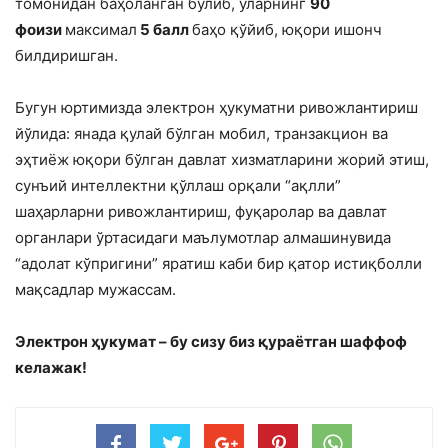
томонидан баҳоланган бўлиб, уларнинг
90
фоизи
максимал
5 балл
баҳо қўйиб, юқори ишонч
билдиришган.
Бугун юртимизда электрон ҳукуматни ривожлантириш
йўлида: янада қулай бўлган мобил, транзакцион ва
эҳтиёж юқори бўлган давлат хизматларини жорий этиш,
сунъий интеллектни қўллаш орқали “ақлли”
шаҳарларни ривожлантириш, фуқаролар ва давлат
органлари ўртасидаги маълумотлар алмашинувида
“адолат кўпригини” яратиш каби бир қатор истиқболли
мақсадлар мужассам.
Электрон ҳукумат – бу сизу биз қураётган шаффоф
келажак!