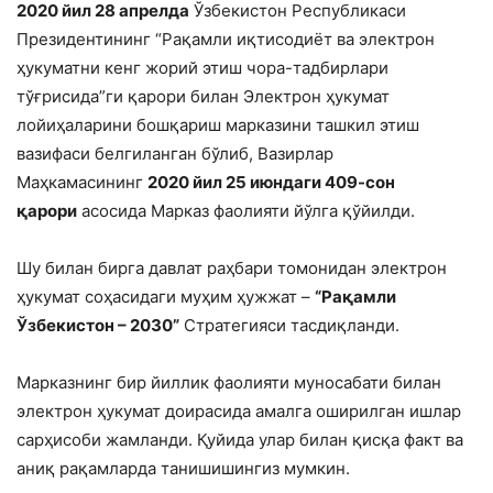
2020 йил 28 апрелда
Ўзбекистон Республикаси
Президентининг “Рақамли иқтисодиёт ва электрон
ҳукуматни кенг жорий этиш чора-тадбирлари
тўғрисида”ги қарори билан Электрон ҳукумат
лойиҳаларини бошқариш марказини ташкил этиш
вазифаси белгиланган бўлиб, Вазирлар
Маҳкамасининг
2020 йил 25 июндаги 409-сон
қарори
асосида Марказ фаолияти йўлга қўйилди.
Шу билан бирга давлат раҳбари томонидан электрон
ҳукумат соҳасидаги муҳим ҳужжат –
“Рақамли
Ўзбекистон – 2030”
Стратегияси тасдиқланди.
Марказнинг бир йиллик фаолияти муносабати билан
электрон ҳукумат доирасида амалга оширилган ишлар
сарҳисоби жамланди. Қуйида улар билан қисқа факт ва
аниқ рақамларда танишишингиз мумкин.