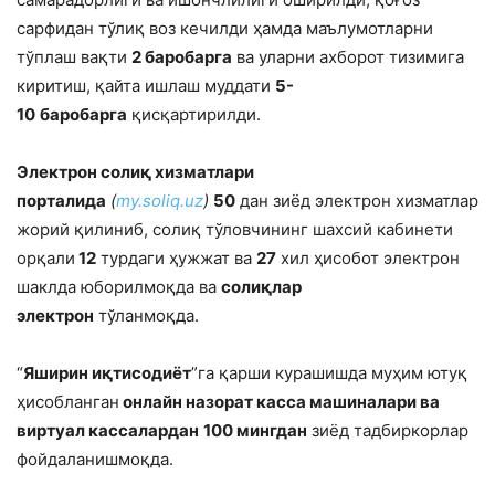
сарфидан тўлиқ воз кечилди ҳамда маълумотларни
тўплаш вақти
2 баробарга
ва уларни ахборот тизимига
киритиш, қайта ишлаш муддати
5-
10
баробарга
қисқартирилди.
Электрон солиқ хизматлари
порталида
(
my.soliq.uz
)
50
дан зиёд электрон хизматлар
жорий қилиниб, солиқ тўловчининг шахсий кабинети
орқали
12
турдаги ҳужжат ва
27
хил ҳисобот электрон
шаклда юборилмоқда ва
солиқлар
электрон
тўланмоқда.
“
Яширин иқтисодиёт
”га қарши курашишда муҳим ютуқ
ҳисобланган
онлайн назорат касса машиналари ва
виртуал кассалардан
100 мингдан
зиёд тадбиркорлар
фойдаланишмоқда.