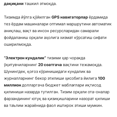
дақиқани
ташкил этмоқда.
Тизимда йўлга қўйилган
GPS навигаторлар
ёрдамида
тез ёрдам машиналари оптимал маршрутини автоматик
аниқлаш, вақт ва инсон ресурсларидан самарали
фойдаланиш орқали аҳолига хизмат кўрсатиш сифати
оширилмоқда.
“Электрон кундалик”
тизими ҳар чоракда
ўқитувчиларнинг
20 соатгача
вақтини тежамоқда.
Шунингдек, қоғоз кўринишидаги кундалик ва
журналларнинг бекор этилиши ҳисобига йилига
100
миллион
долларгача бюджет маблағлари иқтисод
қилиниши назарда тутилган. Тизим орқали ота-оналар
фарзандининг ютуқ ва қизиқишларини назорат қилиши
ва таълим жараёнида фаол иштирок этиши мумкин.