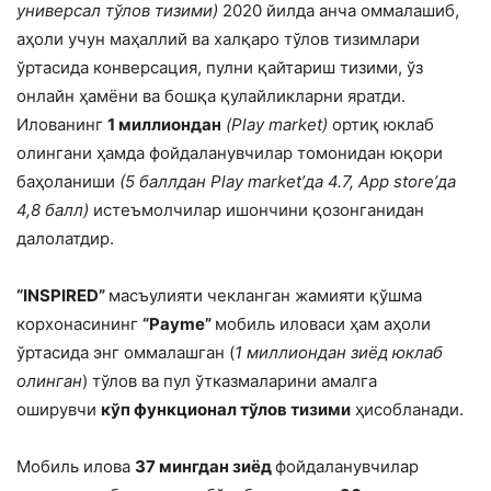
универсал тўлов тизими)
2020 йилда анча оммалашиб,
аҳоли учун маҳаллий ва халқаро тўлов тизимлари
ўртасида конверсация, пулни қайтариш тизими, ўз
онлайн ҳамёни ва бошқа қулайликларни яратди.
Илованинг
1 миллиондан
(Play market)
ортиқ юклаб
олингани ҳамда фойдаланувчилар томонидан юқори
баҳоланиши
(5 баллдан Play market’да 4.7, App store’да
4,8 балл)
истеъмолчилар ишончини қозонганидан
далолатдир.
“INSPIRED”
масъулияти чекланган жамияти қўшма
корхонасининг
“Payme”
мобиль иловаси ҳам аҳоли
ўртасида энг оммалашган (
1 миллиондан зиёд юклаб
олинган
) тўлов ва пул ўтказмаларини амалга
оширувчи
кўп функционал тўлов тизими
ҳисобланади.
Мобиль илова
37 мингдан зиёд
фойдаланувчилар