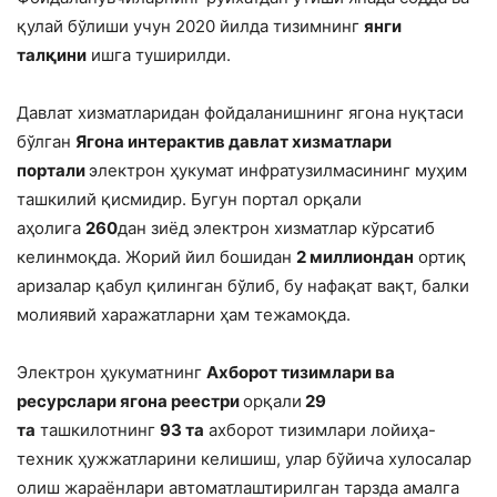
қулай бўлиши учун 2020 йилда тизимнинг
янги
талқини
ишга туширилди.
Давлат хизматларидан фойдаланишнинг ягона нуқтаси
бўлган
Ягона интерактив давлат хизматлари
портали
электрон ҳукумат инфратузилмасининг муҳим
ташкилий қисмидир. Бугун портал орқали
аҳолига
260
дан зиёд электрон хизматлар кўрсатиб
келинмоқда. Жорий йил бошидан
2 миллиондан
ортиқ
аризалар қабул қилинган бўлиб, бу нафақат вақт, балки
молиявий харажатларни ҳам тежамоқда.
Электрон ҳукуматнинг
Ахборот тизимлари ва
ресурслари ягона реестри
орқали
29
та
ташкилотнинг
93 та
ахборот тизимлари лойиҳа-
техник ҳужжатларини келишиш, улар бўйича хулосалар
олиш жараёнлари автоматлаштирилган тарзда амалга