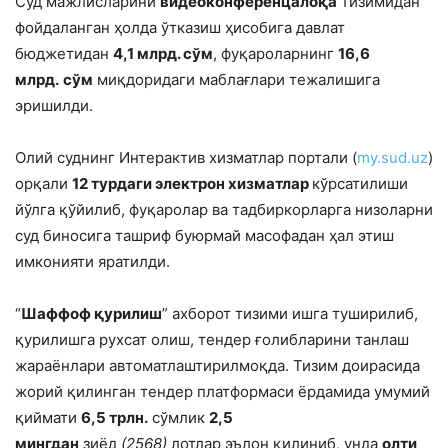
Суд мажлисларини
видеоконференцалоқа
тизимидан
фойдаланган ҳолда ўтказиш ҳисобига давлат
бюджетидан
4,1 млрд. сўм
, фуқароларнинг
16,6
млрд.
сўм
миқдоридаги маблағлари тежалишига
эришилди.
Олий суднинг Интерактив хизматлар портали (
my.sud.uz
)
орқали
12 турдаги электрон хизматлар
кўрсатилиши
йўлга қўйилиб, фуқаролар ва тадбиркорларга низоларни
суд биносига ташриф буюрмай масофадан ҳал этиш
имконияти яратилди.
“
Шаффоф қурилиш
” ахборот тизими ишга туширилиб,
қурилишга рухсат олиш, тендер ғолибларини танлаш
жараёнлари автоматлаштирилмоқда. Тизим доирасида
жорий қилинган тендер платформаси ёрдамида умумий
қиймати
6,5 трлн.
сўмлик
2,5
мингдан
зиёд
(2568)
лотлар эълон қилиниб, унда
олти