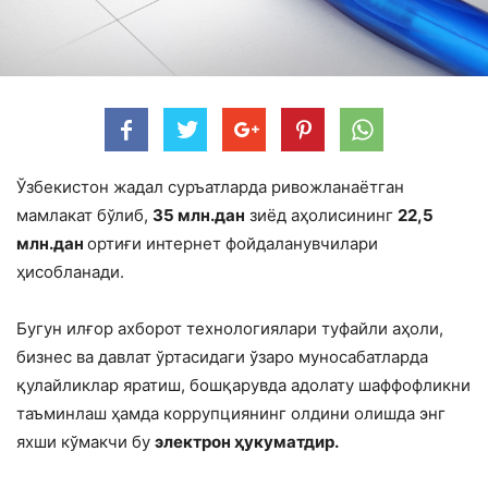
Ўзбекистон жадал суръатларда ривожланаётган
мамлакат бўлиб,
35 млн.дан
зиёд аҳолисининг
22,5
млн.дан
ортиғи интернет фойдаланувчилари
ҳисобланади.
Бугун илғор ахборот технологиялари туфайли аҳоли,
бизнес ва давлат ўртасидаги ўзаро муносабатларда
қулайликлар яратиш, бошқарувда адолату шаффофликни
таъминлаш ҳамда коррупциянинг олдини олишда энг
яхши кўмакчи бу
электрон ҳукуматдир.