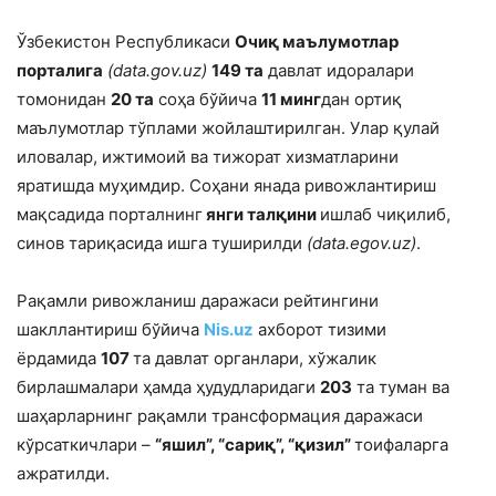
Ўзбекистон Республикаси
Очиқ маълумотлар
порталига
(data.gov.uz)
149 та
давлат идоралари
томонидан
20 та
соҳа бўйича
11 минг
дан ортиқ
маълумотлар тўплами жойлаштирилган. Улар қулай
иловалар, ижтимоий ва тижорат хизматларини
яратишда муҳимдир. Соҳани янада ривожлантириш
мақсадида порталнинг
янги талқини
ишлаб чиқилиб,
синов тариқасида ишга туширилди
(data.egov.uz)
.
Рақамли ривожланиш даражаси рейтингини
шакллантириш бўйича
Nis.uz
ахборот тизими
ёрдамида
107
та давлат органлари, хўжалик
бирлашмалари ҳамда ҳудудларидаги
203
та туман ва
шаҳарларнинг рақамли трансформация даражаси
кўрсаткичлари –
“яшил”, “сариқ”, “қизил”
тоифаларга
ажратилди.