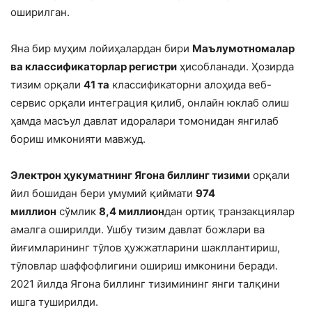
оширилган.
Яна бир муҳим лойиҳалардан бири
Маълумотномалар
ва классификаторлар регистри
ҳисобланади. Ҳозирда
тизим орқали
41 та
классификаторни алоҳида веб-
сервис орқали интеграция қилиб, онлайн юклаб олиш
ҳамда масъул давлат идоралари томонидан янгилаб
бориш имконияти мавжуд.
Электрон ҳукуматнинг Ягона биллинг тизими
орқали
йил бошидан бери умумий қиймати
974
миллион
сўмлик
8,4 миллион
дан ортиқ транзакциялар
амалга оширилди. Ушбу тизим давлат божлари ва
йиғимларининг тўлов ҳужжатларини шакллантириш,
тўловлар шаффофлигини ошириш имконини беради.
2021 йилда Ягона биллинг тизимининг янги талқини
ишга туширилди.