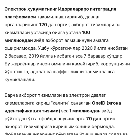
Электрон ҳукуматнинг Идоралараро интеграция
платформаси
такомиллаштирилиб, давлат
органларининг
120
дан ортиқ ахборот тизимлари ва
хизматлари ўртасида ойига ўртача
100
миллиондан
зиёд ахборот алмашинуви амалга
оширилмоқда. Ушбу кўрсаткичлар 2020 йилга нисбатан
2 баравар, 2019 йилга нисбатан эса 7 баравар кўпдир.
Бу жараёнлар
инсон омилини камайтириб, коррупцияни
йўқотишга, адолат ва шаффофликни таъминлашга
кўмаклашади.
Барча ахборот тизимлари ва электрон давлат
хизматларига кириш “калити” саналган
OneID (ягона
идентификация тизими)
эса
1 миллиондан
зиёд
рўйхатдан ўтган фойдаланувчиларга
70 дан
ортиқ
ахборот тизимларига кириш имконини бермоқда.
Фойдаланувчиларнинг рўйхатдан ўтиши янада содда ва