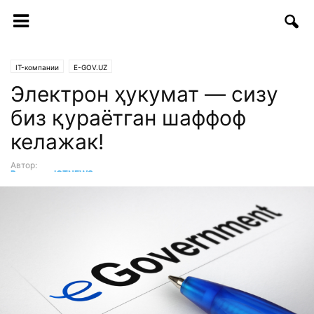
IT-компании
E-GOV.UZ
Электрон ҳукумат — сизу
биз қураётган шаффоф
келажак!
Автор:
Редакция ICTNEWS
-
10.06.2021 | 19:28