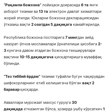
“Рақамли божхона”
лойиҳаси доирасида
6 та
янги
ахборот тизими ва
13 та
электрон давлат хизматлари
жорий этилди. Юкларни божхона декларациясидан
ўтказиш вақти
2 соатдан 5 дақиқага
камайтирилди.
Республика божхона постларига
7 минг
дан зиёд
назорат-ўлчов мосламалари ўрнатилиши ҳисобига
2-
3
кунгача давом этадиган божхона текширувлари
вақтини
10-15 дақиқагача
қисқартиришга муваффақ
бўлинди.
“Тез тиббий ёрдам”
тизими туфайли бугун чақирувдан
шифокорларнинг етиб келишигача бўлган
вақт 2
баравар
қисқарди.
Авваллари мурожаат махсус гуруҳга
30
дақиқада
етказилган бўлса, ҳозирда ушбу кўрсаткич
1