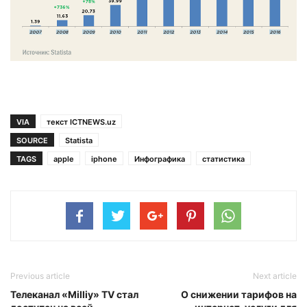
VIA
текст ICTNEWS.uz
SOURCE
Statista
TAGS
apple
iphone
Инфографика
статистика
Previous article
Next article
Телеканал «Milliy» TV стал
О снижении тарифов на