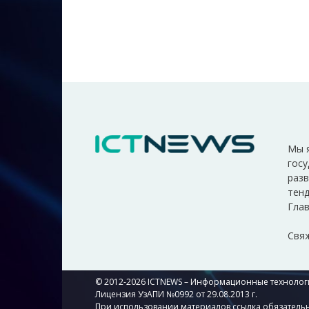
Мы 
госу
разв
тенд
Глав
Свяж
© 2012-2026 ICTNEWS – Информационные технологи
Лицензия УзАПИ №0992 от 29.08.2013 г.
При использовании материалов ссылка обязательн