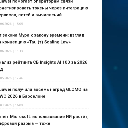
uawei помогает операторам связи
онетизировать токены через интеграцию
ервисов, сетей и вычислений
.06.2026 | 15:05
т закона Мура к закону времени: взгляд
а концепцию «Tau (τ) Scaling Law»
.06.2026 | 13:13
нализ рейтинга CB Insights AI 100 за 2026
од
.05.2026 | 12:46
uawei получила восемь наград GLOMO на
WC 2026 в Барселоне
.03.2026 | 16:09
тчёт Microsoft: использование ИИ растёт,
ифровой разрыв — тоже