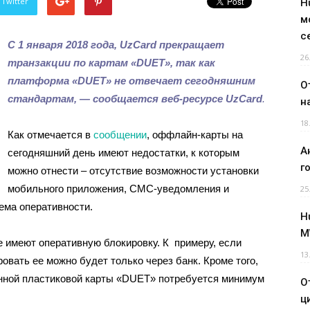
 Twitter
H
м
с
С 1 января 2018 года, UzCard прекращает
26
транзакции по картам «DUET», так как
платформа «DUET» не отвечает сегодняшним
О
стандартам, — сообщается веб-ресурсе UzCard
.
н
18
Как отмечается в
сообщении
, оффлайн-карты на
А
сегодняшний день имеют недостатки, к которым
г
можно отнести – отсутствие возможности установки
мобильного приложения, СМС-уведомления и
25
тема оперативности.
H
M
 имеют оперативную блокировку. К примеру, если
13
овать ее можно будет только через банк. Кроме того,
енной пластиковой карты «DUET» потребуется минимум
О
ц