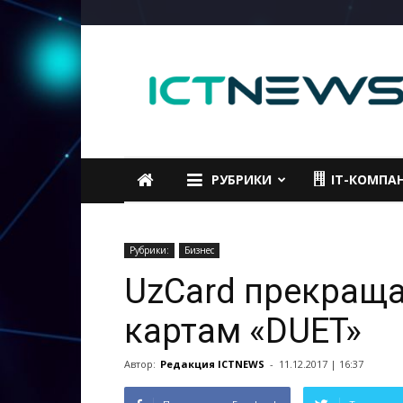
ICTNEWS
РУБРИКИ
IT-КОМПА
Рубрики:
Бизнес
UzCard прекраща
картам «DUET»
Автор:
Редакция ICTNEWS
-
11.12.2017 | 16:37