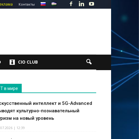
еклама
Контакты
О
CIO CLUB
IT в мире
скусственный интеллект и 5G-Advanced
ыводят культурно-познавательный
уризм на новый уровень
.07.2026 | 12:39