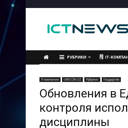
ICTNEWS
РУБРИКИ
IT-КОМПА
IT-компании
UNICON.UZ
Рубрики:
Государство
Обновления в Е
контроля испо
дисциплины