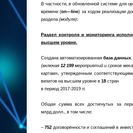
В частности, в обновленной системе для о
времени (
on
—
line
) за ходом реализации д
раздела
(модуля)
:
Раздел контроля и мониторинга исполн
высшем уровне.
Создана автоматизированная
база данных
(включая
12
199
мероприятий и сроков меха
картам», утвержденным соответствующим
визитов на высшем уровне в
18
стран
в период 2017-2019 гг.
Общая сумма всех достигнутых за перио
млрд.долл., в том числе:
–
752
договорённости и соглашений в инве