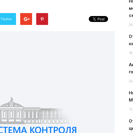
H
м
с
 Twitter
26
О
н
18
А
г
25
H
M
13
О
ц