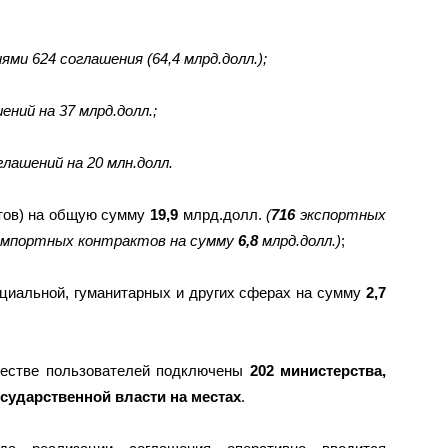
ми 624 соглашения (64,4 млрд.долл.);
ний на 37 млрд.долл.;
глашений на 20 млн.долл.
тов) на общую сумму
19,9
млрд.долл.
(
716
экспортных
мпортных контрактов на сумму
6,8
млрд.долл.)
;
оциальной, гуманитарных и других сферах на сумму
2,7
честве пользователей подключены
202
министерства,
сударственной власти на местах
.