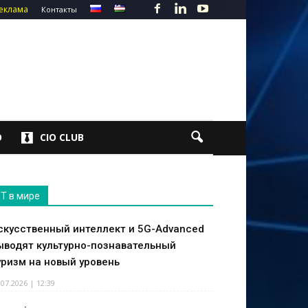
еклама
Контакты
О
CIO CLUB
IT в мире
скусственный интеллект и 5G-Advanced
ыводят культурно-познавательный
уризм на новый уровень
.07.2026 | 12:39