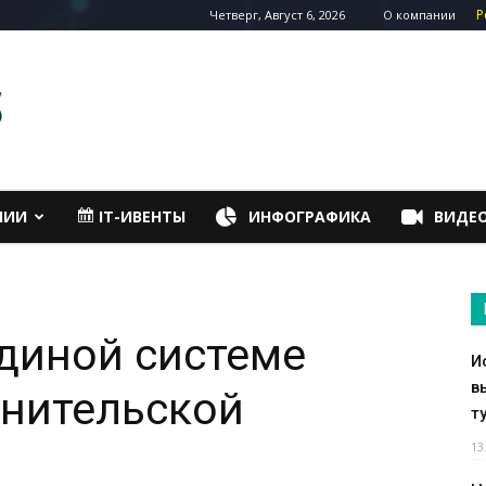
Р
Четверг, Август 6, 2026
О компании
НИИ
IT-ИВЕНТЫ
ИНФОГРАФИКА
ВИДЕ
диной системе
И
в
лнительской
т
13