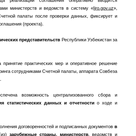
а реализации соглашения оперативно вводится
ами министерств и ведомств в систему «
Ijro.gov.uz
»,
четной палаты после проверки данных, фиксирует и
глашения (проекта).
ических представительств
Республики Узбекистан за
а принятие практических мер и оперативное решение
ринга сотрудниками Счетной палаты, аппарата Совбеза
.
спечена возможность централизованного сбора и
я статистических данных и отчетности
о ходе и
полнения договоренностей и подписанных документов
в
(из)
зарубежные страны,
министерств
, ведомств и