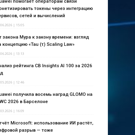
uawei помогает операторам связи
онетизировать токены через интеграцию
ервисов, сетей и вычислений
.06.2026 | 15:05
т закона Мура к закону времени: взгляд
а концепцию «Tau (τ) Scaling Law»
.06.2026 | 13:13
нализ рейтинга CB Insights AI 100 за 2026
од
.05.2026 | 12:46
uawei получила восемь наград GLOMO на
WC 2026 в Барселоне
.03.2026 | 16:09
тчёт Microsoft: использование ИИ растёт,
ифровой разрыв — тоже