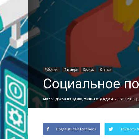
Рубрики:
IT в мире
Социум
Статьи
Социальное по
Автор:
Джон Кэндиш, Уильям Дадли
-
15.02.2019 | 
Поделиться в Facebook
Твитнуть в