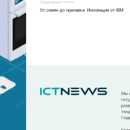
Предыдущая статья
От семян до прилавка. Инновации от IBM
Мы 
госу
разв
тенд
Глав
Свяж