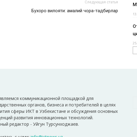
Следующая статья
M
Бухоро вилояти: амалий чора-тадбирлар
13
О
ц
25
являемся коммуникационной площадкой для
дарственных органов, бизнеса и потребителей в целях
ития сферы ИКТ в Узбекистане и обсуждения основных
енций развития инновационных технологий.
ный редактор - Уйгун Турсунходжаев.
итесь с нами:
info@ictnews.uz