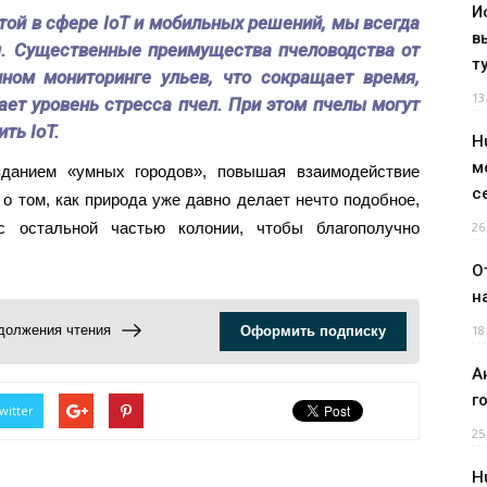
И
той в сфере IoT и мобильных решений, мы всегда
в
. Существенные преимущества пчеловодства от
т
нном мониторинге ульев, что сокращает время,
13
ает уровень стресса пчел. При этом пчелы могут
ть IoT.
H
м
зданием «умных городов», повышая взаимодействие
с
 о том, как природа уже давно делает нечто подобное,
с остальной частью колонии, чтобы благополучно
26
О
н
одолжения чтения
18
Оформить подписку
А
г
witter
25
H