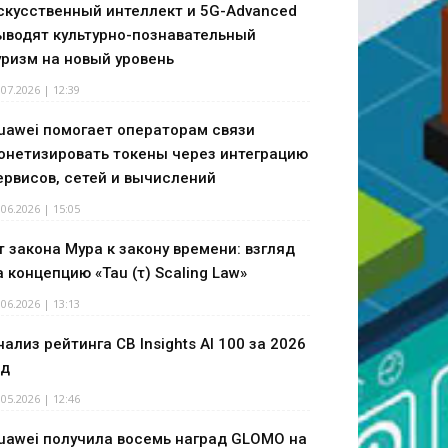
скусственный интеллект и 5G-Advanced
ыводят культурно-познавательный
уризм на новый уровень
.07.2026 | 12:39
uawei помогает операторам связи
онетизировать токены через интеграцию
ервисов, сетей и вычислений
.06.2026 | 15:05
т закона Мура к закону времени: взгляд
а концепцию «Tau (τ) Scaling Law»
.06.2026 | 13:13
нализ рейтинга CB Insights AI 100 за 2026
од
.05.2026 | 12:46
uawei получила восемь наград GLOMO на