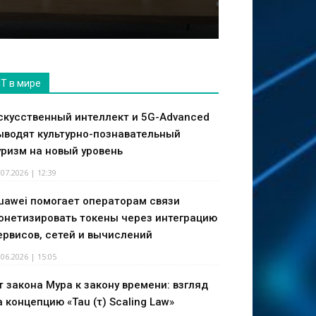
IT в мире
скусственный интеллект и 5G-Advanced
ыводят культурно-познавательный
уризм на новый уровень
.07.2026 | 12:39
uawei помогает операторам связи
онетизировать токены через интеграцию
ервисов, сетей и вычислений
.06.2026 | 15:05
т закона Мура к закону времени: взгляд
а концепцию «Tau (τ) Scaling Law»