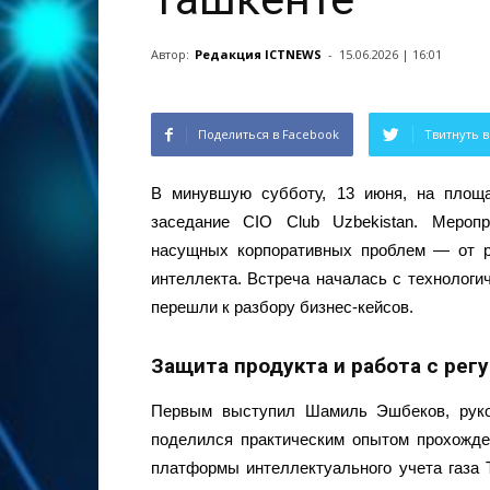
Автор:
Редакция ICTNEWS
-
15.06.2026 | 16:01
Поделиться в Facebook
Твитнуть в
В минувшую субботу, 13 июня, на площа
заседание CIO Club Uzbekistan. Мероп
насущных корпоративных проблем — от р
интеллекта. Встреча началась с технологи
перешли к разбору бизнес-кейсов.
Защита продукта и работа с рег
Первым выступил Шамиль Эшбеков, руко
поделился практическим опытом прохожд
платформы интеллектуального учета газа