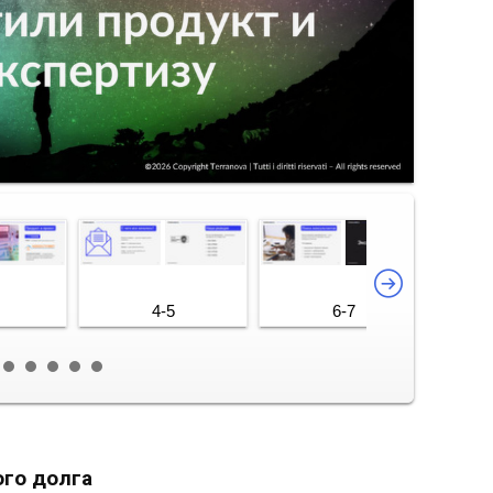
4-5
6-7
ого долга