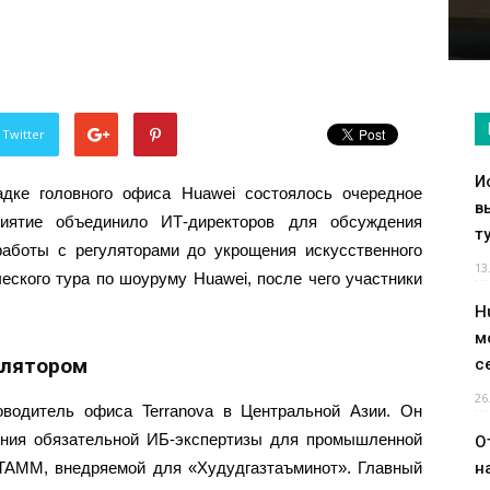
 Twitter
И
дке головного офиса Huawei состоялось очередное
в
риятие объединило ИТ-директоров для обсуждения
т
аботы с регуляторами до укрощения искусственного
13
ческого тура по шоуруму Huawei, после чего участники
H
м
улятором
с
26
водитель офиса Terranova в Центральной Азии. Он
ения обязательной ИБ-экспертизы для промышленной
О
 TAMM, внедряемой для «Худудгазтаъминот». Главный
н