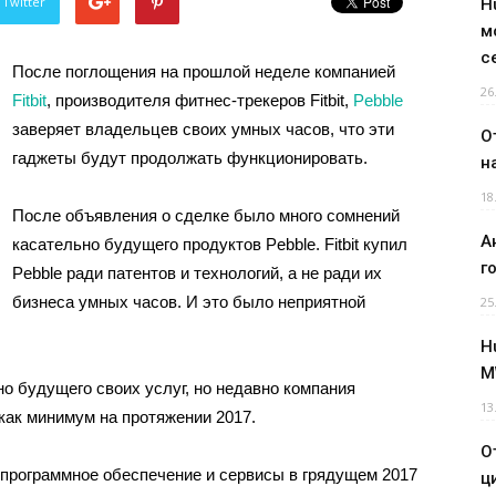
 Twitter
H
м
с
После поглощения на прошлой неделе компанией
26
Fitbit
, производителя фитнес-трекеров Fitbit,
Pebble
заверяет владельцев своих умных часов, что эти
О
гаджеты будут продолжать функционировать.
н
18
После объявления о сделке было много сомнений
А
касательно будущего продуктов Pebble. Fitbit купил
г
Pebble ради патентов и технологий, а не ради их
бизнеса умных часов. И это было неприятной
25
H
M
но будущего своих услуг, но недавно компания
13
как минимум на протяжении 2017.
О
ь программное обеспечение и сервисы в грядущем 2017
ц