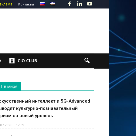
еклама
Контакты
О
CIO CLUB
IT в мире
скусственный интеллект и 5G-Advanced
ыводят культурно-познавательный
уризм на новый уровень
.07.2026 | 12:39