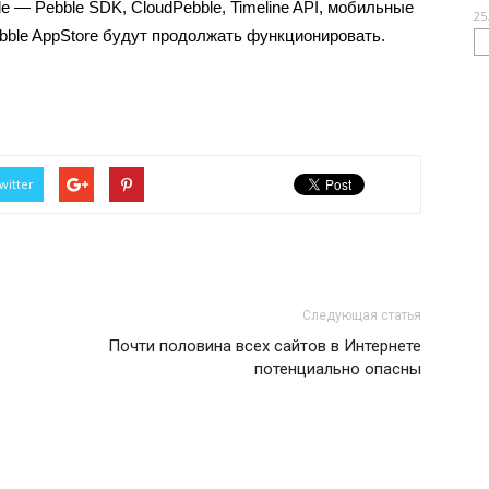
e — Pebble SDK, CloudPebble, Timeline API, мобильные
25
bble AppStore будут продолжать функционировать.
witter
Следующая статья
Почти половина всех сайтов в Интернете
потенциально опасны