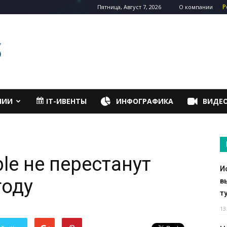
Р
Пятница, Август 7, 2026
О компании
НИИ
IT-ИВЕНТЫ
ИНФОГРАФИКА
ВИДЕ
le не перестанут
И
году
в
т
13