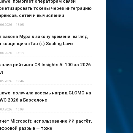
uawei помогает операторам связи
онетизировать токены через интеграцию
ервисов, сетей и вычислений
.06.2026 | 15:05
т закона Мура к закону времени: взгляд
а концепцию «Tau (τ) Scaling Law»
.06.2026 | 13:13
нализ рейтинга CB Insights AI 100 за 2026
од
.05.2026 | 12:46
uawei получила восемь наград GLOMO на
WC 2026 в Барселоне
.03.2026 | 16:09
тчёт Microsoft: использование ИИ растёт,
ифровой разрыв — тоже