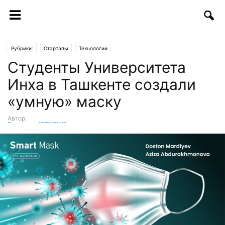
Рубрики:
Стартапы
Технологии
Студенты Университета
Инха в Ташкенте создали
«умную» маску
Автор:
Редакция ICTNEWS
-
16.04.2020 | 17:30