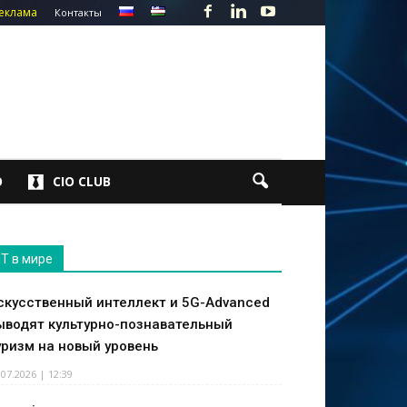
еклама
Контакты
О
CIO CLUB
IT в мире
скусственный интеллект и 5G-Advanced
ыводят культурно-познавательный
уризм на новый уровень
.07.2026 | 12:39