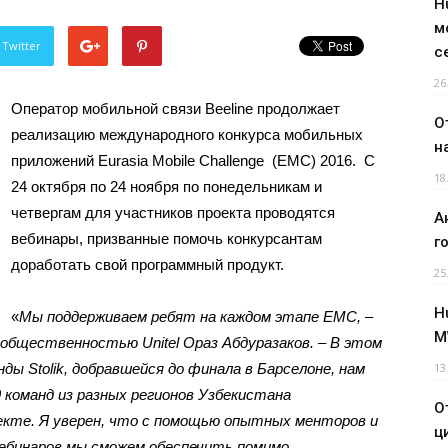
H
м
 Twitter
с
26
Оператор мобильной связи Beeline продолжает
О
реализацию международного конкурса мобильных
н
приложений Eurasia Mobile Challenge (EMC) 2016. С
18
24 октября по 24 ноября по понедельникам и
четвергам для участников проекта проводятся
А
вебинары, призванные помочь конкурсантам
г
доработать свой программный продукт.
25
H
«
Мы поддерживаем ребят на каждом этапе EMC, –
M
 общественностью Unitel Ораз Абдуразаков. – В этом
ды Stolik, добравшейся до финала в Барселоне, нам
13
9 команд из разных регионов Узбекистана
О
екте. Я уверен, что с помощью опытных менторов и
ц
вебинаров мы сможем обеспечить помимо