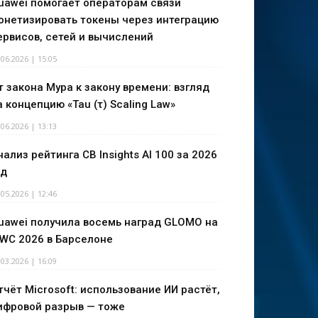
uawei помогает операторам связи
онетизировать токены через интеграцию
ервисов, сетей и вычислений
.06.2026 | 15:05
т закона Мура к закону времени: взгляд
а концепцию «Tau (τ) Scaling Law»
.06.2026 | 13:13
нализ рейтинга CB Insights AI 100 за 2026
од
.05.2026 | 12:46
uawei получила восемь наград GLOMO на
WC 2026 в Барселоне
.03.2026 | 16:09
тчёт Microsoft: использование ИИ растёт,
ифровой разрыв — тоже