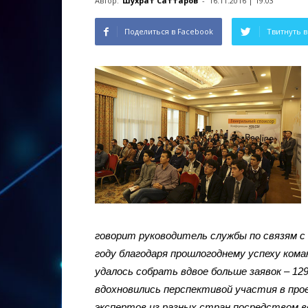
Автор:
Шухрат Саттаров
-
16.11.2016 | 19:03
Поделиться в Facebook
Твитнуть в
говорит руководитель службы по связям с
году благодаря прошлогоднему успеху коман
удалось собрать вдвое больше заявок – 12
вдохновились перспективой участия в про
экспертов из разных стран посредством 