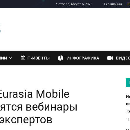
Р
Четверг, Август 6, 2026
О компании
НИИ
IT-ИВЕНТЫ
ИНФОГРАФИКА
ВИДЕ
urasia Mobile
И
дятся вебинары
в
т
экспертов
13