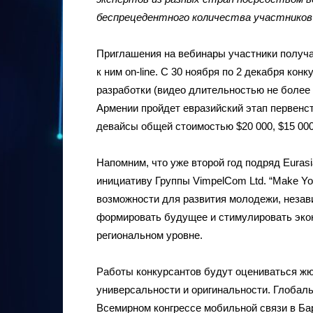
беспрецедентного количества участнико
Приглашения на вебинары участники получа
к ним on-line. С 30 ноября по 2 декабря ко
разработки (видео длительностью не более 
Армении пройдет евразийский этап первенс
девайсы общей стоимостью $20 000, $15 000 и 
Напомним, что уже второй год подряд Euras
инициативу Группы VimpelCom Ltd. “Make Yo
возможности для развития молодежи, незави
формировать будущее и стимулировать эконо
региональном уровне.
Работы конкурсантов будут оцениваться жюр
универсальности и оригинальности. Глобаль
Всемирном конгрессе мобильной связи в Ба