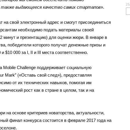
25
в также выдающееся качество самих стартапов
».
т на свой электронный адрес и смогут присоединиться
нкурсантам необходимо подать материалы своей
2 минут и презентацию) для оценки жюри. В январе в
тва, победители которого получат денежные призы и
$10 000 за I, II и III места соответственно.
ia Mobile Challenge поддерживает социальную
ur Mark” («Оставь свой след»), предоставляя
симо от их технических навыков, помогая им
мический рост как в стране в целом, так и на
и на основе критериев новаторства, актуальности,
ный финал конкурса состоится в феврале 2017 года на
рселоне.