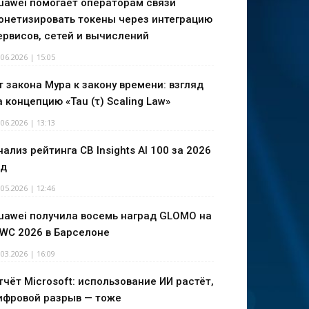
uawei помогает операторам связи
онетизировать токены через интеграцию
ервисов, сетей и вычислений
.06.2026 | 15:05
т закона Мура к закону времени: взгляд
а концепцию «Tau (τ) Scaling Law»
.06.2026 | 13:13
нализ рейтинга CB Insights AI 100 за 2026
од
.05.2026 | 12:46
uawei получила восемь наград GLOMO на
WC 2026 в Барселоне
.03.2026 | 16:09
тчёт Microsoft: использование ИИ растёт,
ифровой разрыв — тоже