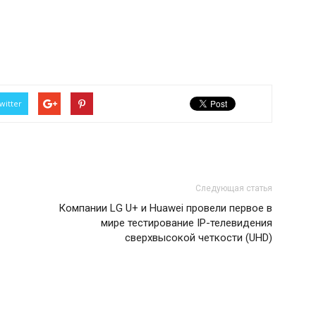
witter
Следующая статья
Компании LG U+ и Huawei провели первое в
мире тестирование IP-телевидения
сверхвысокой четкости (UHD)