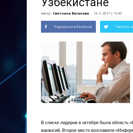
Узбекистане
Автор:
Светлана Вагапова
-
16.11.2017 | 15:43
Поделиться в Facebook
Твитнуть в
В списке лидеров в октябре была область 
вакансий. Второе место возглавили «Информ