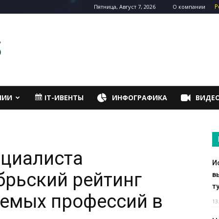
Р
Пятница, Август 7, 2026
О компании
НИИ
IT-ИВЕНТЫ
ИНФОГРАФИКА
ВИДЕ
ециалиста
И
брьский рейтинг
в
т
емых профессий в
13