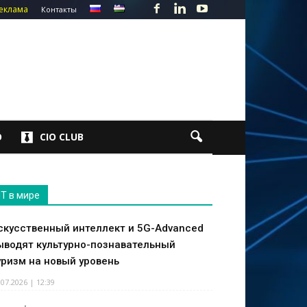
еклама
Контакты
О
CIO CLUB
IT в мире
скусственный интеллект и 5G-Advanced
ыводят культурно-познавательный
уризм на новый уровень
.07.2026 | 12:39