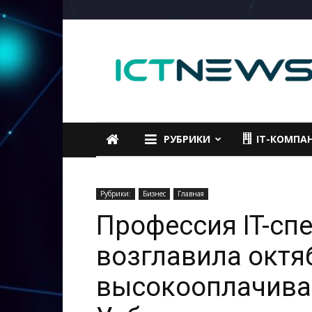
ICTNEWS
РУБРИКИ
IT-КОМПА
Рубрики:
Бизнес
Главная
Профессия IT-сп
возглавила октя
высокооплачива