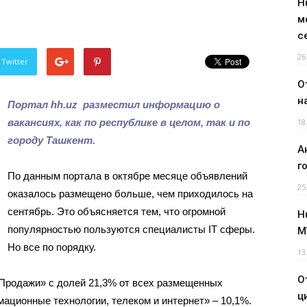
H
м
с
26
 Twitter
О
н
Портал hh.uz разместил информацию о
вакансиях, как по республике в целом, так и по
18
городу Ташкент.
А
г
По данным портала в октябре месяце объявлений
25
оказалось размещено больше, чем приходилось на
сентябрь. Это объясняется тем, что огромной
H
популярностью пользуются специалисты IT сферы.
M
Но все по порядку.
13
О
«Продажи» с долей 21,3% от всех размещенных
ц
ационные технологии, телеком и интернет» – 10,1%.