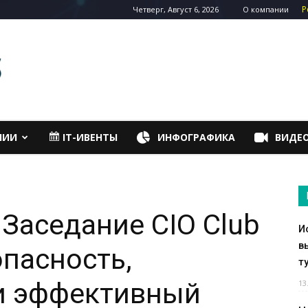
Р
Четверг, Август 6, 2026
О компании
НИИ
IT-ИВЕНТЫ
ИНФОГРАФИКА
ВИДЕ
Заседание CIO Club
И
в
опасность,
т
и эффективный
13