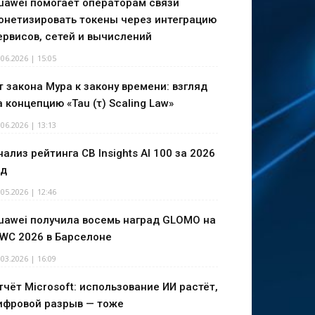
uawei помогает операторам связи
онетизировать токены через интеграцию
ервисов, сетей и вычислений
.06.2026 | 15:05
т закона Мура к закону времени: взгляд
а концепцию «Tau (τ) Scaling Law»
.06.2026 | 13:13
нализ рейтинга CB Insights AI 100 за 2026
од
.05.2026 | 12:46
uawei получила восемь наград GLOMO на
WC 2026 в Барселоне
.03.2026 | 16:09
тчёт Microsoft: использование ИИ растёт,
ифровой разрыв — тоже