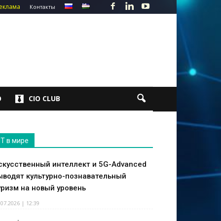
еклама
Контакты
О
CIO CLUB
IT в мире
скусственный интеллект и 5G-Advanced
ыводят культурно-познавательный
уризм на новый уровень
.07.2026 | 12:39