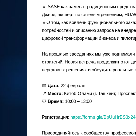
🔹 SASE как замена традиционным средства
Джеря, эксперт по сетевым решениям, HUA
🔹О том, как вовлечь функционального зак
потребностей и описанию запроса на внедр
цифровой трансформации бизнеса и пилоти
На прошлых заседаниях мы уже поднимали 
стратегий. Новая встреча продолжит этот д
передовых решениях и обсудить реальные 
📅
Дата:
22 февраля
📍
Место:
Китоб Олами (г. Ташкент, Проспек
⏰
Время:
10:00 – 13:00
Регистрация:
https://forms.gle/BpUuHrBS3x2
Присоединяйтесь к сообществу профессион