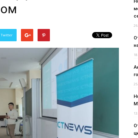
H
сом
м
с
26
 Twitter
О
н
18
А
г
25
H
M
13
О
ц