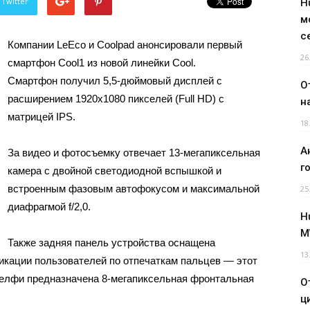
 Twitter
H
м
с
Компании LeEco и Coolpad анонсировали первый
26
смартфон Cool1 из новой линейки Cool.
Смартфон получил 5,5-дюймовый дисплей с
О
расширением 1920х1080 пикселей (Full HD) с
н
матрицей IPS.
18
А
За видео и фотосъемку отвечает 13-мегапиксельная
г
камера с двойной светодиодной вспышкой и
встроенным фазовым автофокусом и максимальной
25
диафрагмой f/2,0.
H
M
Также задняя панель устройства оснащена
13
кации пользователей по отпечаткам пальцев — этот
 селфи предназначена 8-мегапиксельная фронтальная
О
ц