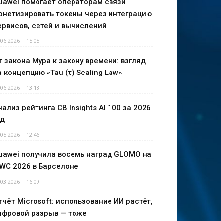
uawei помогает операторам связи
онетизировать токены через интеграцию
ервисов, сетей и вычислений
.06.2026 | 15:05
т закона Мура к закону времени: взгляд
а концепцию «Tau (τ) Scaling Law»
.06.2026 | 13:13
нализ рейтинга CB Insights AI 100 за 2026
од
.05.2026 | 12:46
uawei получила восемь наград GLOMO на
WC 2026 в Барселоне
.03.2026 | 16:09
тчёт Microsoft: использование ИИ растёт,
ифровой разрыв — тоже