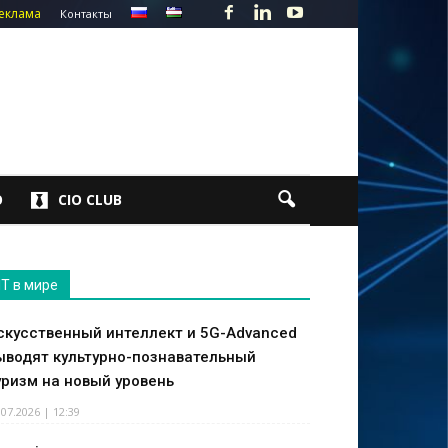
еклама
Контакты
О
CIO CLUB
IT в мире
скусственный интеллект и 5G-Advanced
ыводят культурно-познавательный
уризм на новый уровень
.07.2026 | 12:39