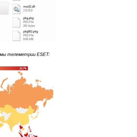
темы телеметрии
ESET
: