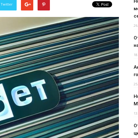
H
 Twitter
м
с
26
О
н
18
А
г
25
H
M
13
О
ц