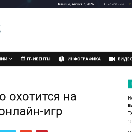
Р
Пятница, Август 7, 2026
О компании
НИИ
IT-ИВЕНТЫ
ИНФОГРАФИКА
ВИДЕ
o охотится на
И
в
онлайн-игр
т
13