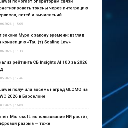
uawei помогает операторам связи
онетизировать токены через интеграцию
ервисов, сетей и вычислений
.06.2026 | 15:05
т закона Мура к закону времени: взгляд
а концепцию «Tau (τ) Scaling Law»
.06.2026 | 13:13
нализ рейтинга CB Insights AI 100 за 2026
од
.05.2026 | 12:46
uawei получила восемь наград GLOMO на
WC 2026 в Барселоне
.03.2026 | 16:09
тчёт Microsoft: использование ИИ растёт,
ифровой разрыв — тоже