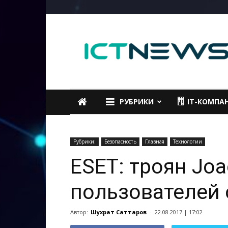
ICTNEWS
РУБРИКИ
IT-КОМПА
Рубрики:
Безопасность
Главная
Технологии
ESET: троян Joa
пользователей 
Автор:
Шухрат Саттаров
-
22.08.2017 | 17:02