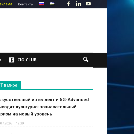
еклама
Контакты
О
CIO CLUB
IT в мире
скусственный интеллект и 5G-Advanced
ыводят культурно-познавательный
уризм на новый уровень
.07.2026 | 12:39