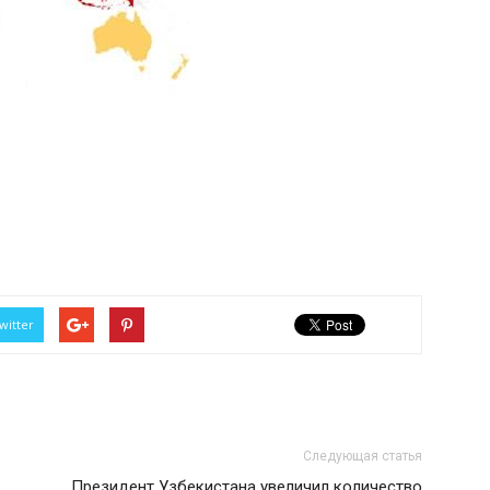
witter
Следующая статья
Президент Узбекистана увеличил количество