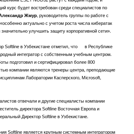
щий курс будет востребован среди специалистов по
Александр Жмур
, руководитель группы по работе с
 «особенно актуально с учетом роста числа кибератак
м значительно улучшить защиту корпоративной сети».
р Softline в Узбекистане отметил, что в Республике
народный интегратор с собственным учебным центром.
аботы подготовил и сертифицировал более 800
стью компании являются тренеры центра, преподающие
сциплинам Лаборатории Касперского, Microsoft,
алистов отвечали и другие специалисты компании
меститель директора Softline Восточная Европа и
ральный Директор Softline в Узбекистане.
ния Softline является крупным системным интегратором