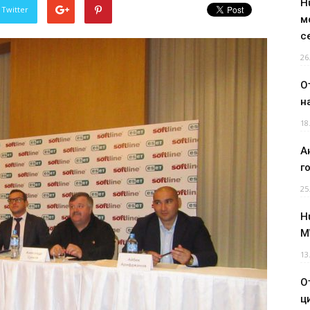
H
 Twitter
м
с
26
О
н
18
А
г
25
H
M
13
О
ц