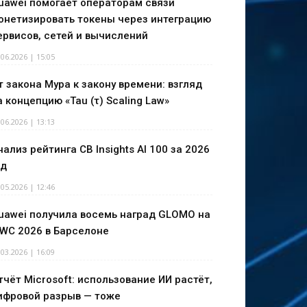
uawei помогает операторам связи
онетизировать токены через интеграцию
ервисов, сетей и вычислений
.06.2026 | 15:05
т закона Мура к закону времени: взгляд
а концепцию «Tau (τ) Scaling Law»
.06.2026 | 13:13
нализ рейтинга CB Insights AI 100 за 2026
од
.05.2026 | 12:46
uawei получила восемь наград GLOMO на
WC 2026 в Барселоне
.03.2026 | 16:09
тчёт Microsoft: использование ИИ растёт,
ифровой разрыв — тоже