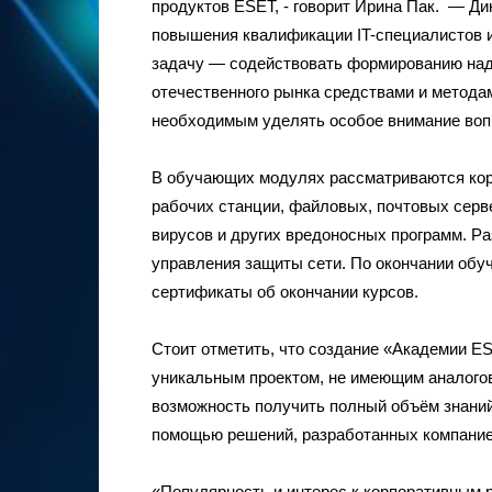
продуктов ESET, ­- говорит Ирина Пак. — Д
повышения квалификации IT-специалистов и
задачу — содействовать формированию наде
отечественного рынка средствами и метода
необходимым уделять особое внимание воп
В обучающих модулях рассматриваются ко
рабочих станции, файловых, почтовых серв
вирусов и других вредоносных программ. Ра
управления защиты сети. По окончании об
сертификаты об окончании курсов.
­­­Стоит отметить, что создание «Академии E
уникальным проектом, не имеющим аналого
возможность получить полный объём знани
помощью решений, разработанных компание
«Популярность и интерес к корпоративным