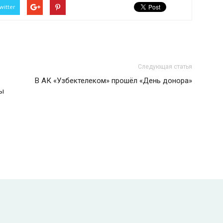
witter
Следующая статья
В АК «Узбектелеком» прошёл «День донора»
ны