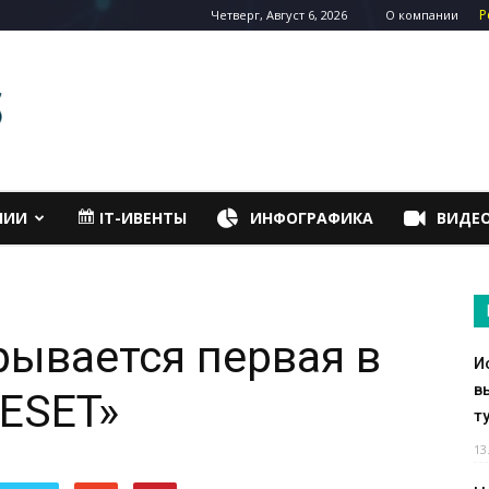
Р
Четверг, Август 6, 2026
О компании
НИИ
IT-ИВЕНТЫ
ИНФОГРАФИКА
ВИДЕ
рывается первая в
И
в
ESET»
т
13