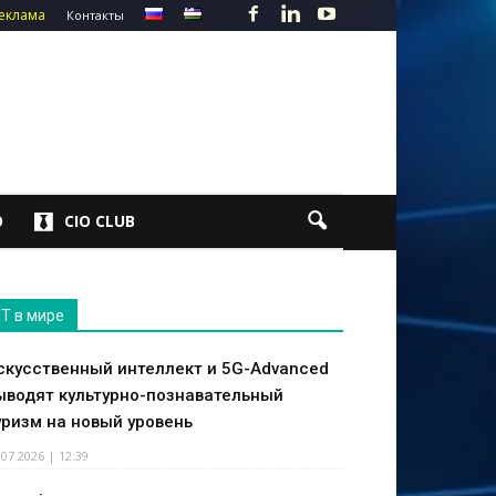
еклама
Контакты
О
CIO CLUB
IT в мире
скусственный интеллект и 5G-Advanced
ыводят культурно-познавательный
уризм на новый уровень
.07.2026 | 12:39