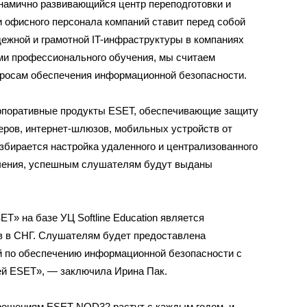
инамично развивающийся центр переподготовки и
 офисного персонала компаний ставит перед собой
жной и грамотной IT-инфраструктуры в компаниях
ми профессионального обучения, мы считаем
росам обеспечения информационной безопасности.
рпоративные продукты ESET, обеспечивающие защиту
еров, интернет-шлюзов, мобильных устройств от
збирается настройка удаленного и централизованного
учения, успешным слушателям будут выданы
SET» на базе УЦ Softline Education является
в в СНГ. Слушателям будет предоставлена
й по обеспечению информационной безопасности с
й ESET», — заключила Ирина Пак.
 решениям ESET NOD32 растут с каждым годом, и