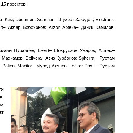
 15 проектов:
рь Ким; Document Scanner – Шухрат Захидов; Electronic
rt– Акбар Бобохонов; Arzon Apteka– Даник Камилов;
омали Нуралиев; Event– Шохруххон Умаров; Altmed–
Махкамов; Delivera– Азиз Курбонов; Spherra – Рустам
atient Monitor– Мурод Ахунов; Locker Post – Рустам
ия
ил
ых
ат