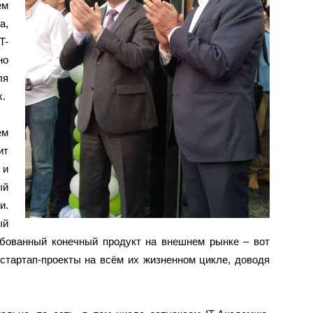
ем
а,
T-
но
ля
х.
ем
ит
 и
ый
и.
ый
ебованный конечный продукт на внешнем рынке – вот
стартап-проекты на всём их жизненном цикле, доводя