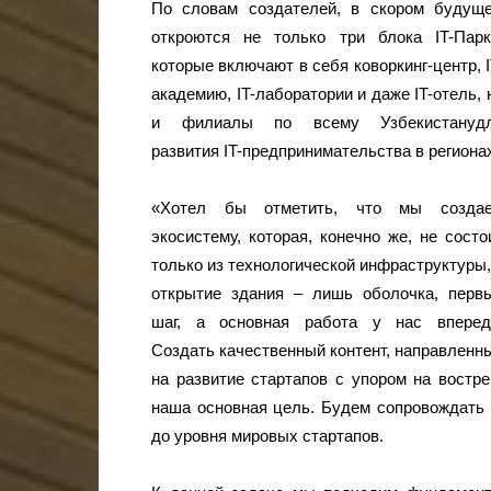
По словам создателей, в скором будущ
откроются не только три блока IT-Парк
которые включают в себя коворкинг-центр, I
академию, IT-лаборатории и даже IT-отель, 
и филиалы по всему Узбекистануд
развития IT-предпринимательства в региона
«Хотел бы отметить, что мы созда
экосистему, которая, конечно же, не состо
только из технологической инфраструктуры,
открытие здания – лишь оболочка, перв
шаг, а основная работа у нас вперед
Создать качественный контент, направленн
на развитие стартапов с упором на востр
наша основная цель. Будем сопровождать 
до уровня мировых стартапов.