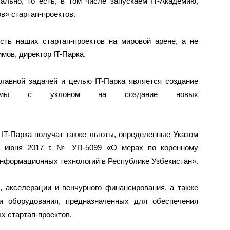
льно, то есть, в том числе запускаем IT-Академию,
в» стартап-проектов.
сть наших стартап-проектов на мировой арене, а не
мов, директор IT-Парка.
главной задачей и целью IT-Парка является создание
косистемы с уклоном на создание новых
IT-Парка получат также льготы, определенные Указом
30 июня 2017 г. № УП-5099 «О мерах по коренному
нформационных технологий в Республике Узбекистан».
, акселерации и венчурного финансирования, а также
 и оборудования, предназначенных для обеспечения
х стартап-проектов.