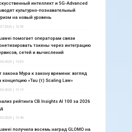
скусственный интеллект и 5G-Advanced
ыводят культурно-познавательный
уризм на новый уровень
.07.2026 | 12:39
uawei помогает операторам связи
онетизировать токены через интеграцию
ервисов, сетей и вычислений
.06.2026 | 15:05
т закона Мура к закону времени: взгляд
а концепцию «Tau (τ) Scaling Law»
.06.2026 | 13:13
нализ рейтинга CB Insights AI 100 за 2026
од
.05.2026 | 12:46
uawei получила восемь наград GLOMO на