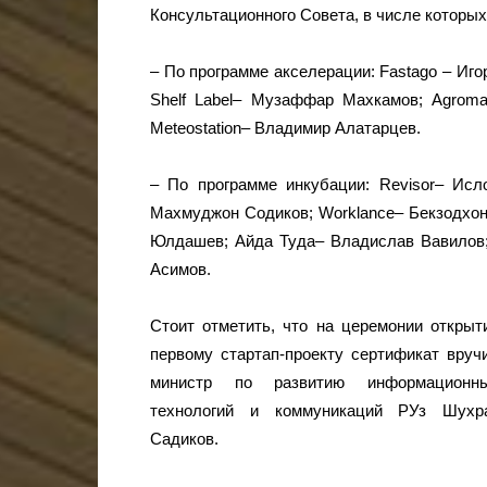
Консультационного Совета, в числе которых
– По программе акселерации: Fastаgo – Иго
Shelf Label– Музаффар Махкамов; Agroma
Meteostation– Владимир Алатарцев.
– По программе инкубации: Revisor– Исл
Махмуджон Содиков; Worklance– Бекзодхон 
Юлдашев; Айда Туда– Владислав Вавилов; P
Асимов.
Стоит отметить, что на церемонии открыт
первому стартап-проекту сертификат вруч
министр по развитию информационн
технологий и коммуникаций РУз Шухр
Садиков.