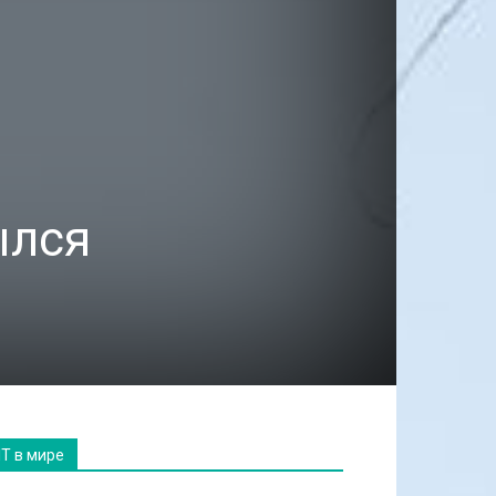
ылся
IT в мире