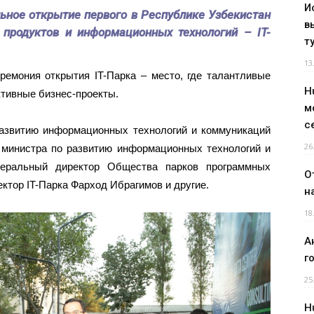
И
ьное открытие первого в Республике Узбекистан
в
х продуктов и информационных технологий –
IT
-
т
13
ремония открытия IT-Парка – место, где талантливые
H
ктивные бизнес-проекты.
м
с
развитию информационных технологий и коммуникаций
26
 министра по развитию информационных технологий и
еральный директор Общества парков программных
О
ектор IT-Парка Фарход Ибрагимов и другие.
н
18
А
г
25
H