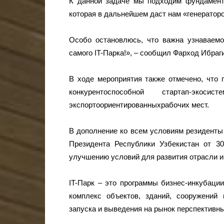
К данной задаче мы подходим фундамента
которая в дальнейшем даст нам «генераторо
Особо остановлюсь, что важна узнаваемо
самого IT-Парка!», – сообщил Фарход Ибраги
В ходе мероприятия также отмечено, что 
конкурентоспособной стартап-э
экспортоориентированныхрабочих мест.
В дополнение ко всем условиям резиденты 
Президента Республики Узбекистан от 
улучшению условий для развития отрасли и
IT-Парк – это программы бизнес-инкубации
комплекс объектов, зданий, сооружений
запуска и выведения на рынок перспективны