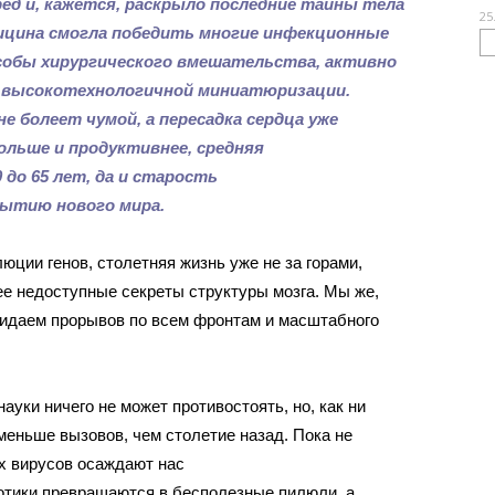
ед и, кажется, раскрыло последние тайны тела
25
едицина смогла победить многие инфекционные
особы хирургического вмешательства, активно
я высокотехнологичной миниатюризации.
е болеет чумой, а пересадка сердца уже
ольше и продуктивнее, средняя
до 65 лет, да и старость
крытию нового мира.
юции генов, столетняя жизнь уже не за горами,
е недоступные секреты структуры мозга. Мы же,
жидаем прорывов по всем фронтам и масштабного
уки ничего не может противостоять, но, как ни
 меньше вызовов, чем столетие назад. Пока не
х вирусов осаждают нас
иотики превращаются в бесполезные пилюли, а