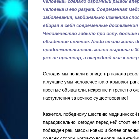
человека» сделало огромный рывок впер
человека и его разума. Современная м
заболевания, кардинально изменила сп
вбирая в себя современные достижени
Человечество забыло про оспу, больше н
обыденное явление. Люди стали жить д
продолжительность жизни выросла с 30 
уже не приговор, а очередной шаг к от
Сегодня мы попали в эпицентр начала револ
а лучшие умы человечества открывают ране
простые обыватели, искренне и трепетно о
наступления за вечное существование!
Кажется, победному шествию медицинской на
парадоксально, сегодня перед ней стоит не
побежден рак, массы новых и более опасны
со всех сторон, когда-то всемогущие антиб