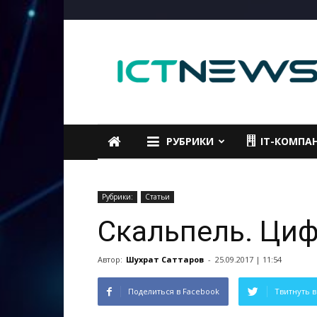
ICTNEWS
РУБРИКИ
IT-КОМПА
Рубрики:
Статьи
Скальпель. Циф
Автор:
Шухрат Саттаров
-
25.09.2017 | 11:54
Поделиться в Facebook
Твитнуть в