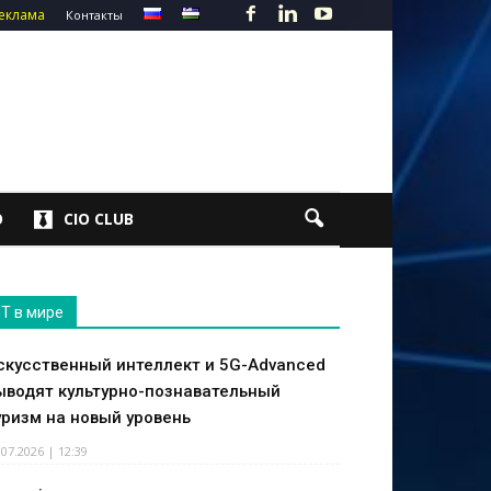
еклама
Контакты
О
CIO CLUB
IT в мире
скусственный интеллект и 5G-Advanced
ыводят культурно-познавательный
уризм на новый уровень
.07.2026 | 12:39