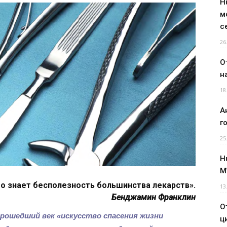
H
м
с
26
О
н
18
А
г
25
H
M
то знает бесполезность большинства лекарств».
13
Бенджамин Франклин
О
прошедший век «искусство спасения жизни
ц