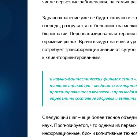
числе серьезные заболевания, на самых ран
Здравоохранение уже не будет сковано в сте
очередь, разгрузятся от большинства мелки
бюрократии. Персонализированная терапия
огромный рынок. Врачи выйдут на новый уро
потребует трансформации знаний от сугубо
к клиентоориентированным.
В научно-фантастических фильмах серии «З
понятие трикодера – медицинского порта
просканировав тело человека и произведя 
определить состояние здоровья и выявить
Следующий шаг – еще более тесное объеди
наук. Прогнозируется, что одними из первы
информационные, био- и когнитивные техно