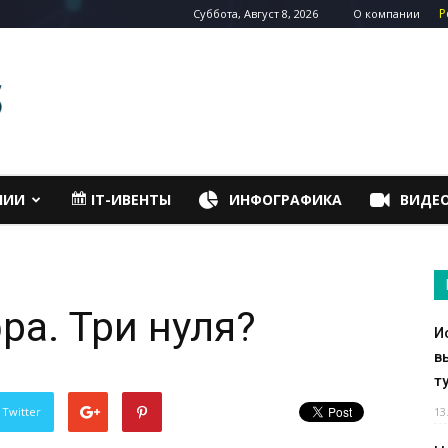
Р
Суббота, Август 8, 2026
О компании
НИИ
IT-ИВЕНТЫ
ИНФОГРАФИКА
ВИДЕ
ра. Три нуля?
И
в
т
 Twitter
13