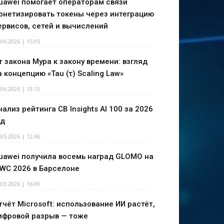
uawei помогает операторам связи
онетизировать токены через интеграцию
ервисов, сетей и вычислений
.06.2026 | 15:05
т закона Мура к закону времени: взгляд
а концепцию «Tau (τ) Scaling Law»
.06.2026 | 13:13
нализ рейтинга CB Insights AI 100 за 2026
од
.05.2026 | 12:46
uawei получила восемь наград GLOMO на
WC 2026 в Барселоне
.03.2026 | 16:09
тчёт Microsoft: использование ИИ растёт,
ифровой разрыв — тоже