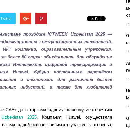
H
м
с
 Twitter
26
бекистане проходит ICTWEEK Uzbekistan 2025 —
О
информационных коммуникационных технологий.
н
ИКТ компании, образовательные учреждения,
18
из более 50 стран объединились для обсуждения
А
нного Интеллекта, цифровой трансформации и
г
пания
Huawei
, будучи постоянным партнёром
решения и технологии для различных бизнес
25
кальных индустрий, а также для любителей
H
M
13
тре CAEx дан старт ежегодному главному мероприятию
Uzbekistan 2025
. Компания Huawei, осуществляя
О
, на ежегодной основе принимает участие в основных
ц