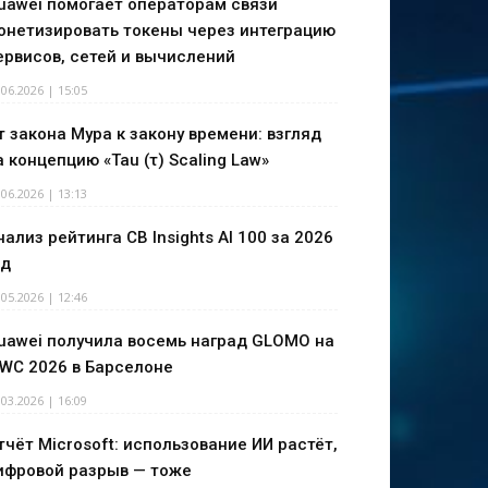
uawei помогает операторам связи
онетизировать токены через интеграцию
ервисов, сетей и вычислений
.06.2026 | 15:05
т закона Мура к закону времени: взгляд
а концепцию «Tau (τ) Scaling Law»
.06.2026 | 13:13
нализ рейтинга CB Insights AI 100 за 2026
од
.05.2026 | 12:46
uawei получила восемь наград GLOMO на
WC 2026 в Барселоне
.03.2026 | 16:09
тчёт Microsoft: использование ИИ растёт,
ифровой разрыв — тоже