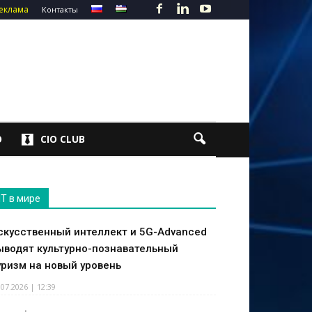
еклама
Контакты
О
CIO CLUB
IT в мире
скусственный интеллект и 5G-Advanced
ыводят культурно-познавательный
уризм на новый уровень
.07.2026 | 12:39