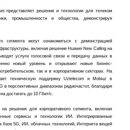
ei представляет решения и технологии для телеком
мики, промышленности и общества, демонстрируя
ого сегмента могут ознакомиться с демонстрацией
раструктуры, включая решение Huawei New Calling на
водят услуги голосовой связи и передачу данных в
шенно новый уровень и открывают новые бизнес-
отребительском, так и в корпоративном секторах. На
вает техническую поддержку Uztelecom и Mobiuz в
G в перспективных диапазонах радиочастот, благодаря
а достигать до 10 Гбит/с.
на решения для корпоративного сегмента, включая
ачные сервисы и технологии ИИ. Интегрированные
 базе 5G, ИИ, облачных технологий, Интернета вещей