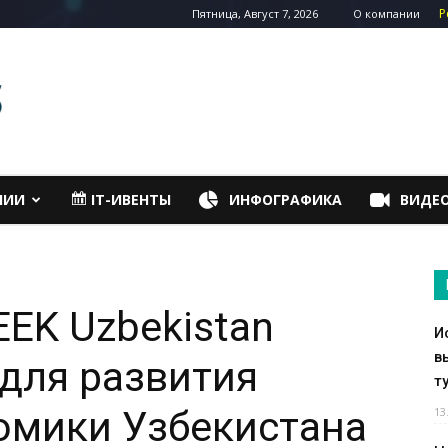
Р
Пятница, Август 7, 2026
О компании
НИИ
IT-ИВЕНТЫ
ИНФОГРАФИКА
ВИДЕ
EEK Uzbekistan
И
в
 для развития
т
омики Узбекистана
13