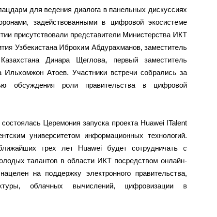
лацдарм для ведения диалога в панельных дискуссиях
оронами, задействованными в цифровой экосистеме
ятии присутствовали представители Министерства ИКТ
ития Узбекистана Иброхим Абдурахманов, заместитель
Казахстана Динара Щеглова, первый заместитель
 Ильхомжон Атоев. Участники встречи собрались за
ью обсуждения роли правительства в цифровой
 состоялась Церемония запуска проекта Huawei ITalent
нтским университетом информационных технологий.
 ближайших трех лет Huawei будет сотрудничать с
олодых талантов в области ИКТ посредством онлайн-
 нацелен на поддержку электронного правительства,
уктуры, облачных вычислений, цифровизации в