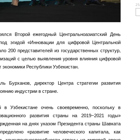
25
оялся Второй ежегодный Центральноазиатский День
 под эгидой «Инновации для цифровой Центральной
ло 200 представителей из государственных структур,
низаций с целью выявления уровня влияния цифровой
т экономики Республики Узбекистан.
ль Бурханов, директор Центра стратегии развития
оянию индустрии в стране.
i в Узбекистане очень своевременно, поскольку в
новационного развития страны на 2019−2021 годы»
ержденная на днях указом Президента страны Шавката
пределено «развитие человеческого капитала, как
нь конкурентноспособности страны на мировой арене