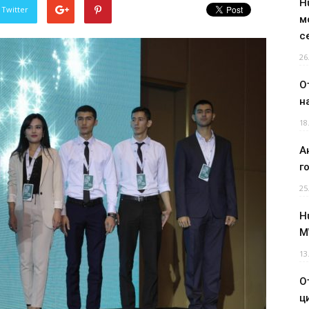
H
 Twitter
м
с
26
О
н
18
А
г
25
H
M
13
О
ц