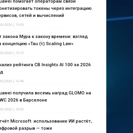
uawei помогает операторам связи
онетизировать токены через интеграцию
ервисов, сетей и вычислений
.06.2026 | 15:05
т закона Мура к закону времени: взгляд
а концепцию «Tau (τ) Scaling Law»
.06.2026 | 13:13
нализ рейтинга CB Insights AI 100 за 2026
од
.05.2026 | 12:46
uawei получила восемь наград GLOMO на
WC 2026 в Барселоне
.03.2026 | 16:09
тчёт Microsoft: использование ИИ растёт,
ифровой разрыв — тоже