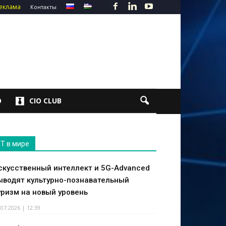
еклама
Контакты
О
CIO CLUB
IT в мире
скусственный интеллект и 5G-Advanced
ыводят культурно-познавательный
уризм на новый уровень
.07.2026 | 12:39