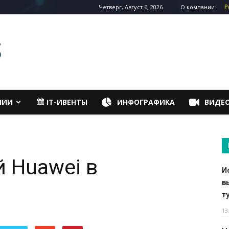
Р
Четверг, Август 6, 2026
О компании
НИИ
IT-ИВЕНТЫ
ИНФОГРАФИКА
ВИДЕ
 Huawei в
И
в
т
13