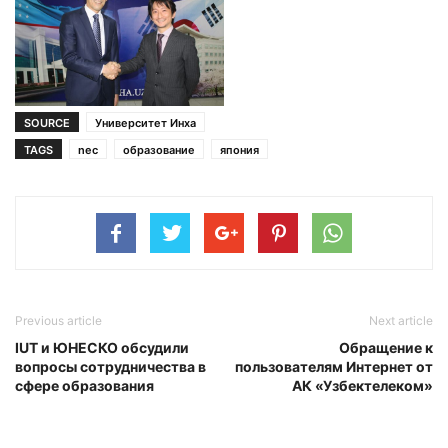
SOURCE
Университет Инха
TAGS
nec
образование
япония
Previous article
Next article
IUT и ЮНЕСКО обсудили
Обращение к
вопросы сотрудничества в
пользователям Интернет от
сфере образования
АК «Узбектелеком»