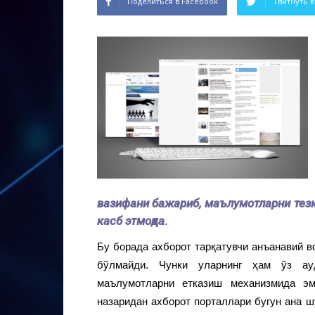
Поделиться в Facebook
Твитнуть в
вазифани бажариб, маълумотларни тезко
касб этмоқда.
Бу борада ахборот тарқатувчи анъанавий в
бўлмайди. Чунки уларнинг ҳам ўз ау
маълумотларни етказиш механизмида эм
назаридан ахборот порталлари бугун ана 