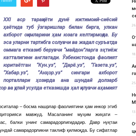
 Twitter
H
м
с
XXI аср тараққиёти дунё ижтимоий-сиёсий
26
ҳаётида туб ўзгаришлар билан бирга, улкан
ахборот оқимларини ҳам юзага келтирмоқда. Бу
О
эса уларни тартибга солувчи ва жадал суръатда
н
оммага етказиб берувчи “майдон”ларга эҳтиёж
18
катталигини англатади. Ўзбекистонда фаолият
юритаётган “Кун.уз”, “Дарё.уз”, “Газета.уз”,
А
“Хабар.уз”, “Анҳор.уз” сингари ахборот
г
порталлари ҳозирда ана шундай долзарб
25
р ва қулай усулда етказишда ҳал қилувчи аҳамият
H
M
оситалар – босма нашрлар фаолиятини ҳам инкор этиб
13
диторияси мавжуд. Масаланинг муҳим жиҳати –
ас, балки унинг самарадорлигидадир. Давр нуқтаи
О
шундай самарадорликни таклиф қилмоқда. Бу сифатлар
ц