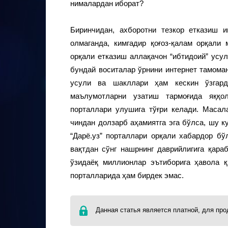
нималардан иборат?
Биринчидан, ахборотни тезкор етказиш и
олмаганда, кимгадир қоғоз-қалам орқал
орқали етказиш аллақачон “ибтидоий” усу
бундай воситалар ўрнини интернет тамома
усули ва шакллари ҳам кескин ўзгарди
маълумотларни узатиш тармоғида яққол
порталлари улушига тўғри келади. Масала
чиндан долзарб аҳамиятга эга бўлса, шу кун
“Дарё.уз” порталлари орқали хабардор б
вақтдан сўнг нашрнинг даврийлигига қара
ўзидаёқ миллионлар эътиборига ҳавола 
порталларида ҳам бирдек эмас.
Данная статья является платной, для пр