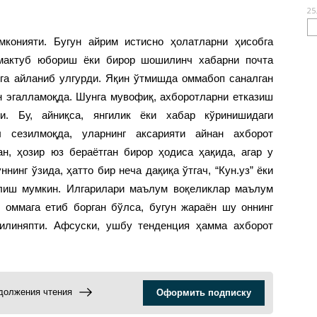
25
мконияти. Бугун айрим истисно ҳолатларни ҳисобга
и мактуб юбориш ёки бирор шошилинч хабарни почта
лга айланиб улгурди. Яқин ўтмишда оммабоп саналган
н эгалламоқда. Шунга мувофиқ, ахборотларни етказиш
. Бу, айниқса, янгилик ёки хабар кўринишидаги
 сезилмоқда, уларнинг аксарияти айнан ахборот
н, ҳозир юз бераётган бирор ҳодиса ҳақида, агар у
нинг ўзида, ҳатто бир неча дақиқа ўтгач, “Кун.уз” ёки
ўлиш мумкин. Илгарилари маълум воқеликлар маълум
б оммага етиб борган бўлса, бугун жараён шу оннинг
қилиняпти. Афсуски, ушбу тенденция ҳамма ахборот
одолжения чтения
Оформить подписку