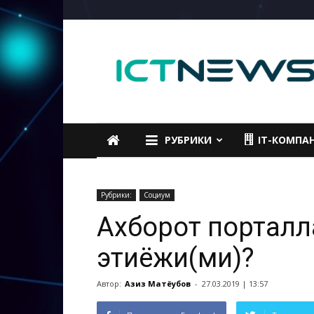
ICTNEWS
РУБРИКИ
IT-КОМПА
Рубрики:
Социум
Ахборот порталл
эҳтиёжи(ми)?
Автор:
Азиз Матёқубов
-
27.03.2019 | 13:57