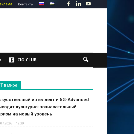
еклама
Контакты
О
CIO CLUB
IT в мире
скусственный интеллект и 5G-Advanced
ыводят культурно-познавательный
уризм на новый уровень
.07.2026 | 12:39