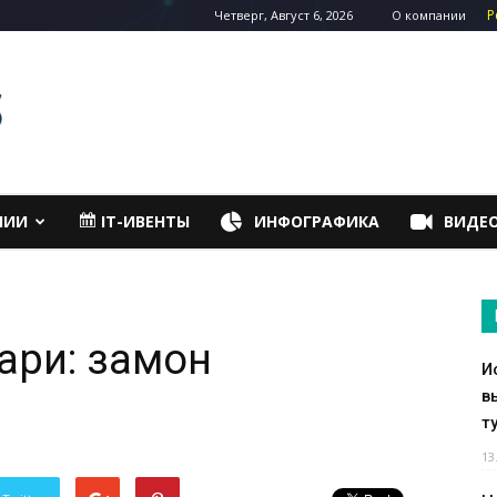
Р
Четверг, Август 6, 2026
О компании
НИИ
IT-ИВЕНТЫ
ИНФОГРАФИКА
ВИДЕ
ари: замон
И
в
т
13