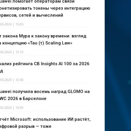
uawei помогает операторам связи
онетизировать токены через интеграцию
ервисов, сетей и вычислений
.06.2026 | 15:05
т закона Мура к закону времени: взгляд
а концепцию «Tau (τ) Scaling Law»
.06.2026 | 13:13
нализ рейтинга CB Insights AI 100 за 2026
од
.05.2026 | 12:46
uawei получила восемь наград GLOMO на
WC 2026 в Барселоне
.03.2026 | 16:09
тчёт Microsoft: использование ИИ растёт,
ифровой разрыв — тоже