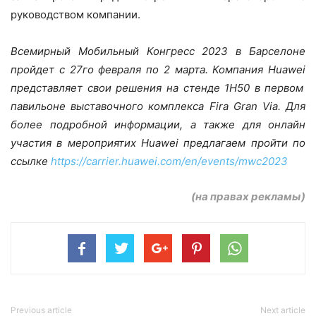
руководством компании.
Всемирный Мобильный Конгресс 2023 в Барселоне
пройдет с 27го февраля по 2 марта. Компания
Huawei
представляет свои решения на стенде 1
H
50 в первом
павильоне выставочного комплекса
Fira
Gran
Via
. Для
более подробной информации, а также для онлайн
участия в мероприятих
Huawei
предлагаем пройти по
ссылке
https
://
carrier
.
huawei
.
com
/
en
/
events
/
mwc
2023
(на правах рекламы)
Previous article
Next article