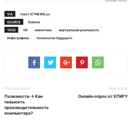
VIA
текст ICTNEWS.uz
SOURCE
Statista
TAGS
VR
аналитика
виртуальная реальность
Инфографика
технологии будущего
Previous article
Next article
Полезности → Как
Онлайн опрос от ЕПИГУ
повысить
производительность
компьютера?