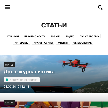
СТАТЬИ
IT В МИРЕ
БЕЗОПАСНОСТЬ
БИЗНЕС
ВИДЕО
ГОСУДАРСТВО
ИНТЕРВЬЮ
ИНФОГРАФИКА
МНЕНИЯ
ОБРАЗОВАНИЕ
СОФТ/ИНТЕРНЕТ
СОЦИУМ
СТАРТАПЫ
СТАТЬИ
ТЕЛЕКОММУНИКАЦИИ
ТЕХНОЛОГИИ
ФИНАНСЫ
ФОТО
ЦИФРЫ И ФАКТЫ
СТАТЬИ
Дрон-журналистика
ДОСТУП ПО ПОДПИСКЕ
23.03.2019 | 12:48
СТАТЬИ