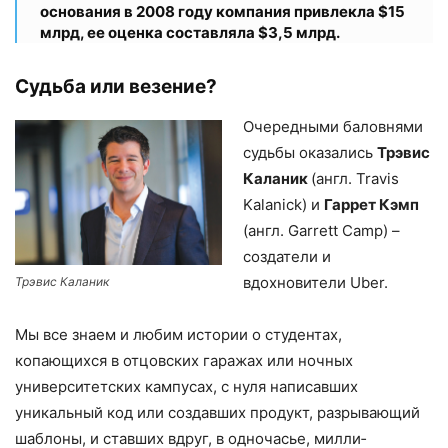
основания в 2008 году компания привлекла $15
млрд, ее оценка составляла $3,5 млрд.
Судьба или везение?
Очередными баловнями
судьбы оказа­лись
Трэвис
Каланик
(англ. Travis
Kalanick) и
Гаррет Кэмп
(англ. Garrett Camp) –
созда­тели и
вдохновители Uber.
Трэвис Каланик
Мы все знаем и любим истории о сту­дентах,
копающихся в отцовских гаражах или ночных
университетских кампусах, с нуля написавших
уникальный код или создавших продукт, разрывающий
шабло­ны, и ставших вдруг, в одночасье, милли­