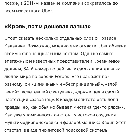
позже, в 2011-м, название компании со­кратилось до
всем известного Uber.
«Кровь, пот и дешевая лапша»
Стоит сказать несколько отдельных слов о Трэвисе
Каланике. Возможно, именно ему отчасти Uber обязана
своим экспоненциальным ростом. Один из самых
эпатажных и известных представителей Кремниевой
долины, 64-й номер по рей­тингу самых влиятельных
людей мира по версии Forbes. Его называют по-
разному: он «циничный» и «беспринципный», «злой
гений», «слетевший с катушек», «дружи­ще» и самый
настоящий «засранец»
.
В каждом эпитете есть доля
правды, но, как обычно бывает, «истина где-то рядом».
Как уже упоминалось, он стоял у исто­ков создания
мультимедиапоисковика и файлообменника Scour. Этот
стартап, в виде пиринговой поисковой системы,