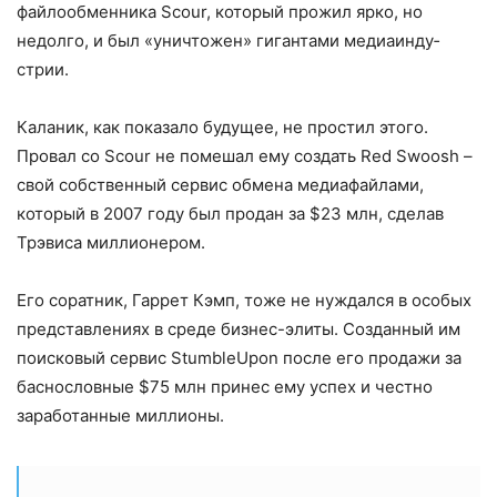
файлообменника Scour, который прожил ярко, но
недолго, и был «уничтожен» гигантами медиаинду­
стрии.
Каланик, как показало будущее, не простил этого.
Провал со Scour не поме­шал ему создать Red Swoosh –
свой соб­ственный сервис обмена медиафайлами,
который в 2007 году был продан за $23 млн, сделав
Трэвиса миллионером.
Его соратник, Гаррет Кэмп, тоже не нуждался в особых
представлениях в среде бизнес-элиты. Созданный им
по­исковый сервис StumbleUpon после его продажи за
баснословные $75 млн принес ему успех и честно
заработанные милли­оны.