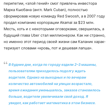
перипетии, «злой гений» смог привлечь инвестора
Марка Кьюбана (англ. Mark Cuban), полно­стью
сформировав новую команду Red Swoosh, а в 2007 году
продал компанию корпорации Akamai за $23 млн.
Месть, хоть и с некоторыми оговорками, сверши­лась, а
будущий глава Uber стал милли­онером. Как ни странно,
но именно этот период своей жизни сам Каланик харак­
теризует словами «кровь, пот и дешевая лапша».
В будние дни, когда по городу ездили 2–3 машины,
пользователям приходилось подолгу ждать
водителя. Однако на выходных и по вечерам
количество автомобилей на улицах возрастало,
время ожидания уменьшалось, заказов становилось
больше, водители уве­личивали свой доход. Я
увидел, как работает математика в этом бизнесе.