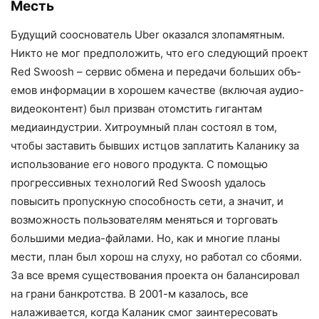
Месть
Будущий сооснователь Uber оказался злопамятным.
Никто не мог предположить, что его следующий проект
Red Swoosh – сервис обмена и передачи больших объ­
емов информации в хорошем качестве (включая аудио-
видеоконтент) был при­зван отомстить гигантам
медиаиндустрии. Хитроумный план состоял в том,
чтобы за­ставить бывших истцов заплатить Калани­ку за
использование его нового продукта. С помощью
прогрессивных технологий Red Swoosh удалось
повысить пропускную способность сети, а значит, и
возмож­ность пользователям меняться и торго­вать
большими медиа-файлами. Но, как и многие планы
мести, план был хорош на слуху, но работал со сбоями.
За все время существования проекта он балансировал
на грани банкротства. В 2001-м казалось, все
налаживается, когда Каланик смог за­интересовать