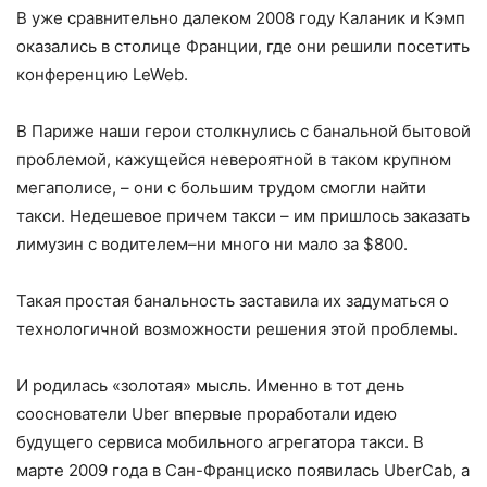
В уже сравнительно далеком 2008 году Каланик и Кэмп
оказались в столице Франции, где они решили посетить
конфе­ренцию LeWeb.
В Париже наши герои столкнулись с банальной бытовой
проблемой, кажущей­ся невероятной в таком крупном
мега­полисе, – они с большим трудом смогли найти
такси. Недешевое причем такси – им пришлось заказать
лимузин с водите­лем–ни много ни мало за $800.
Такая простая банальность заставила их задуматься о
технологичной возможно­сти решения этой проблемы.
И родилась «золотая» мысль. Именно в тот день
сооснователи Uber впервые проработали идею
будущего сервиса мо­бильного агрегатора такси. В
марте 2009 года в Сан-Франциско появилась UberCab, а