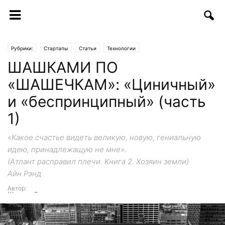
Рубрики:
Стартапы
Статьи
Технологии
ШАШКАМИ ПО
«ШАШЕЧКАМ»: «Циничный»
и «беспринципный» (часть
1)
«Какое счастье видеть великую, новую, гениальную
идею, принадлежащую не мне».
(Атлант расправил плечи. Книга 2. Хозяин земли)
Айн Рэнд
Автор:
Шухрат Саттаров
-
01.08.2017 | 14:38