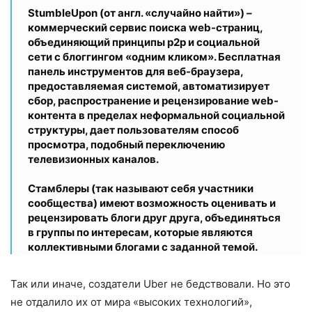
StumbleUpon
(от англ. «случайно найти») –
коммерческий сервис поиска web-страниц,
объединяющий принципы p2p и социальной
сети с блоггингом «одним кликом». Бесплатная
панель инструментов для веб-браузера,
предоставляемая системой, автоматизирует
сбор, распространение и рецен­зирование web-
контента в пределах неформальной соци­альной
структуры, дает пользователям способ
просмотра, подобный переключению
телевизионных каналов.
Стамблеры (так называют себя участники
сообщества) имеют возможность оценивать и
рецензировать блоги друг друга, объединяться
в группы по интересам, которые являют­ся
коллективными блогами с заданной темой.
Так или иначе, создатели Uber не бед­ствовали. Но это
не отдалило их от мира «высоких технологий»,