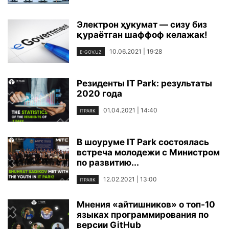
Электрон ҳукумат — сизу биз
қураётган шаффоф келажак!
10.06.2021 | 19:28
E-GOV.UZ
Резиденты IT Park: результаты
2020 года
01.04.2021 | 14:40
ITPARK
В шоуруме IT Park состоялась
встреча молодежи с Министром
по развитию...
12.02.2021 | 13:00
ITPARK
Мнения «айтишников» о топ-10
языках программирования по
версии GitHub