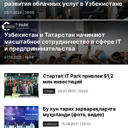
развития облачных услуг в Узбекистане
05.11.2024 | 09:00
ITPARK
Узбекистан и Татарстан начинают
масштабное сотрудничество в сфере IТ
и предпринимательства
07.10.2021 | 18:04
Стартап IT Park привлек $1,2
млн инвестиций
06.07.2021 | 09:40
ITPARK
Бу кун тарих зарварақларига
муҳрланди (фото, видео)
15.06.2021 | 15:00
E-GOV.UZ