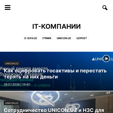
IT-КОМПАНИИ
E-GOV.UZ
ITPARK
UNICON.UZ
UZPOST
UNICON.UZ
Как оцифровать госактивы и перестать
терять на них деньги
28.07.2026 | 15:40
UNICON.UZ
Сотрудничество UNICON.UZ и H3C для