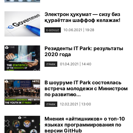
Электрон ҳукумат — сизу биз
қураётган шаффоф келажак!
10.06.2021 | 19:28
E-GOV.UZ
Резиденты IT Park: результаты
2020 года
01.04.2021 | 14:40
ITPARK
В шоуруме IT Park состоялась
встреча молодежи с Министром
по развитию...
12.02.2021 | 13:00
ITPARK
Мнения «айтишников» о топ-10
языках программирования по
версии GitHub