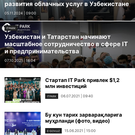
развития облачных услуг в Узбекистане
05.11.2024 | 09:00
ITPARK
Узбекистан и Татарстан начинают
масштабное сотрудничество в сфере IТ
и предпринимательства
07.10.2021 | 18:04
Стартап IT Park привлек $1,2
млн инвестиций
06.07.2021 | 09:40
ITPARK
Бу кун тарих зарварақларига
муҳрланди (фото, видео)
15.06.2021 | 15:00
E-GOV.UZ