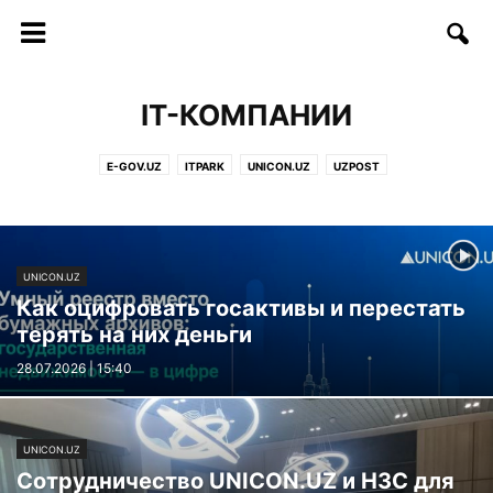
IT-КОМПАНИИ
E-GOV.UZ
ITPARK
UNICON.UZ
UZPOST
UNICON.UZ
Как оцифровать госактивы и перестать
терять на них деньги
28.07.2026 | 15:40
UNICON.UZ
Сотрудничество UNICON.UZ и H3C для