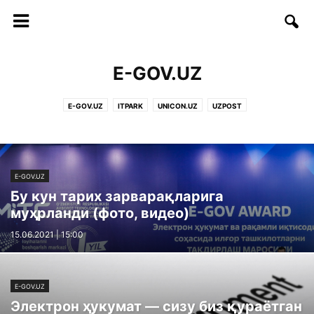
E-GOV.UZ
E-GOV.UZ
ITPARK
UNICON.UZ
UZPOST
E-GOV.UZ
Бу кун тарих зарварақларига
муҳрланди (фото, видео)
15.06.2021 | 15:00
E-GOV.UZ
Электрон ҳукумат — сизу биз қураётган