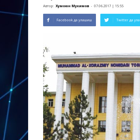
Автор:
Хумоюн Мукимов
-
07.06.2017 | 15:55
Facebook да улашиш
Twitter да у