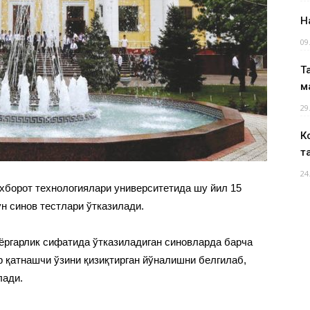
Н
09
Т
м
29
К
т
24
хборот технологиялари университетида шу йил 15
н синов тестлари ўтказилади.
йёргарлик сифатида ўтказиладиган синовларда барча
 қатнашчи ўзини қизиқтирган йўналишни белгилаб,
лади.