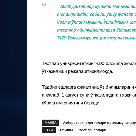
– Абитуриентлар кўпинча математи
топширишади, сабаби, ушбу фанлар б
балл тўплаш мумкин. Ўйлаймизки, м
тестлар абитуриентларга билимлари
ТАТУ Телекоммуникация технологиял
Тестлар унивреситетнинг «D» блокида жойл
ўтказилиши режалаштирилмоқда.
Тадбир ёшларга фақатгина ўз билимларини 
аниқлаб, 1 август куни ўтказиладиган ҳақиқ
кўриш имкониятини беради.
МАНБА
Ахборот технологиялари ва коммуникац
ТЕГИ
таълим
тест синовлари