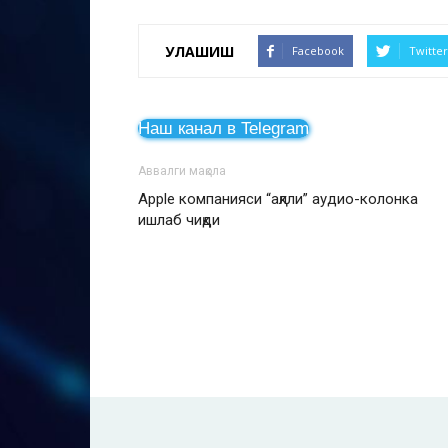
УЛАШИШ
Facebook
Twitter
Наш канал в Telegram
Аввалги мақола
Apple компанияси “ақлли” аудио-колонка
ишлаб чиқди