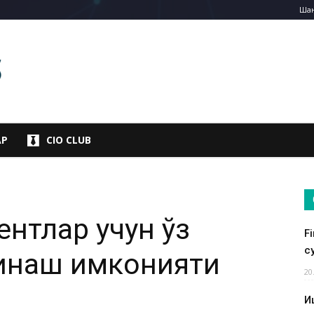
Шан
АР
CIO CLUB
ентлар учун ўз
F
су
инаш имконияти
20
И