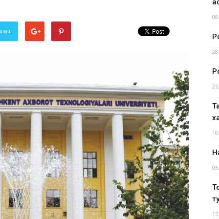
а
08
лашиш
Р
28
Р
25
Т
х
10
Н
03
Т
т
15