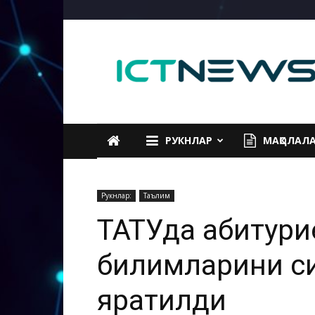
ICTNEWS
РУКНЛАР
МАҚОЛАЛ
Рукнлар:
Таълим
ТАТУда абитури
билимларини с
яратилди