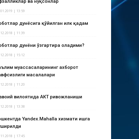
фзалликлар ва нуқсонлар
.01.2019 | 13:59
оботлар дунёсига қўйилган илк қадам
.12.2018 | 11:39
оботлар дунёни ўзгартира оладими?
.12.2018 | 15:12
аълим муассасаларининг ахборот
авфсизлиги масалалари
.12.2018 | 11:20
авоий вилоятида АКТ ривожланиши
.12.2018 | 13:38
ошкентда Yandex.Mahalla хизмати ишга
уширилди
.11.2018 | 17:45