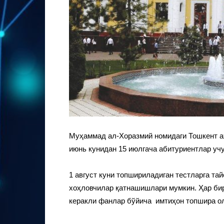
Муҳаммад ал-Хоразмий номидаги Тошкент а
июнь кунидан 15 июлгача абитуриентлар учу
1 август куни топшириладиган тестларга та
хоҳловчилар қатнашишлари мумкин. Ҳар бир
керакли фанлар бўйича имтиҳон топшира о