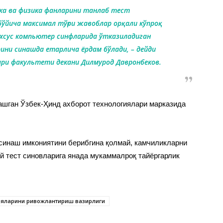
ка ва физика фанларини танлаб тест
ўйича максимал тўғри жавоблар орқали кўпроқ
ахсус компьютер синфларида ўтказиладиган
ни синашда етарлича ёрдам бўлади, – дейди
ари факультети декани Дилмурод Давронбеков.
ашган Ўзбек-Ҳинд ахборот технологиялари марказида
синаш имкониятини берибгина қолмай, камчиликларни
ий тест синовларига янада мукаммалроқ тайёргарлик
ияларини ривожлантириш вазирлиги