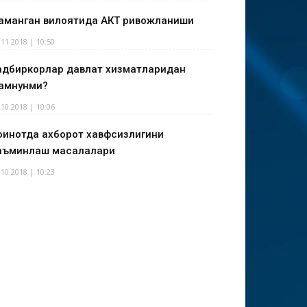
аманган вилоятида АКТ ривожланиши
.11.2018 | 10:50
адбиркорлар давлат хизматларидан
амнунми?
.10.2018 | 10:06
оинотда ахборот хавфсизлигини
аъминлаш масалалари
.10.2018 | 10:23