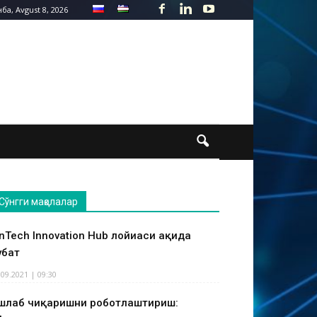
ба, Avgust 8, 2026
Сўнгги мақолалар
inTech Innovation Hub лойиҳаси ҳақида
ҳбат
.09.2021 | 09:30
шлаб чиқаришни роботлаштириш: