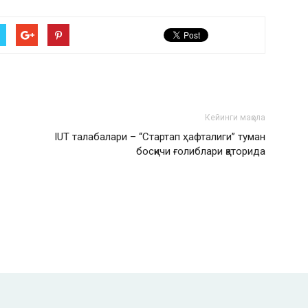
Кейинги мақола
IUT талабалари – “Стартап ҳафталиги” туман
босқичи ғолиблари қаторида