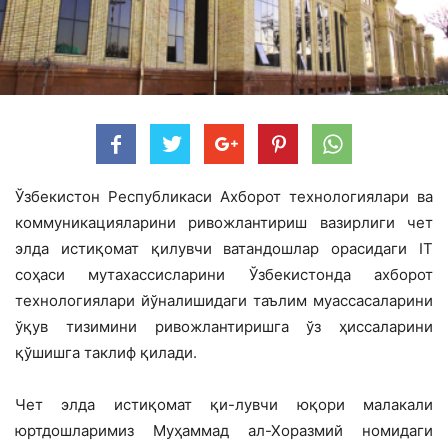
Ўзбекистон Республикаси Ахборот технологиялари ва
коммуникацияларини ривожлантириш вазирлиги чет
элда истиқомат қилувчи ватандошлар орасидаги IT
соҳаси мутахассисларини Ўзбекистонда ахборот
технологиялари йўналишидаги таълим муассасаларини
ўқув тизимини ривожлантиришга ўз ҳиссаларини
қўшишга таклиф қилади.
Чет элда истиқомат қи-лувчи юқори малакали
юртдошларимиз Муҳаммад ал-Хоразмий номидаги