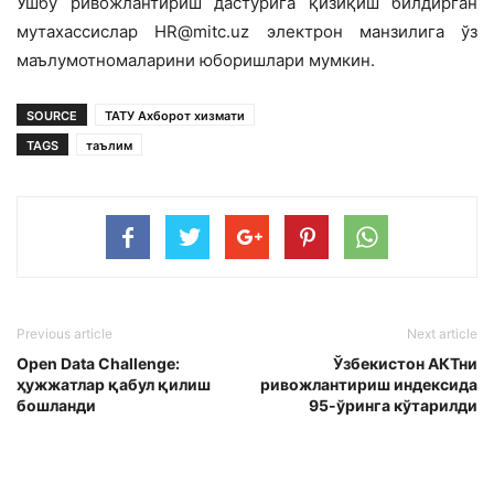
Ушбу ривожлантириш дастурига қизиқиш билдирган
мутахассислар HR@mitc.uz электрон манзилига ўз
маълумотномаларини юборишлари мумкин.
SOURCE
ТАТУ Ахборот хизмати
TAGS
таълим
Previous article
Next article
Open Data Challenge:
Ўзбекистон АКТни
ҳужжатлар қабул қилиш
ривожлантириш индексида
бошланди
95-ўринга кўтарилди