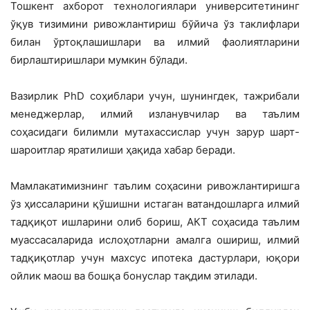
Тошкент ахборот технологиялари университетининг
ўқув тизимини ривожлантириш бўйича ўз таклифлари
билан ўртоқлашишлари ва илмий фаолиятларини
бирлаштиришлари мумкин бўлади.
Вазирлик PhD соҳиблари учун, шунингдек, тажрибали
менеджерлар, илмий изланувчилар ва таълим
соҳасидаги билимли мутахассислар учун зарур шарт-
шароитлар яратилиши ҳақида хабар беради.
Мамлакатимизнинг таълим соҳасини ривожлантиришга
ўз ҳиссаларини қўшишни истаган ватандошларга илмий
тадқиқот ишларини олиб бориш, АКТ соҳасида таълим
муассасаларида ислоҳотларни амалга ошириш, илмий
тадқиқотлар учун махсус ипотека дастурлари, юқори
ойлик маош ва бошқа бонуслар тақдим этилади.