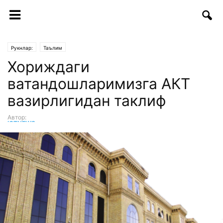
Рукнлар:
Таълим
Хориждаги
ватандошларимизга АКТ
вазирлигидан таклиф
Автор:
ICTNEWS таҳририяти
-
15.11.2017 | 14:13